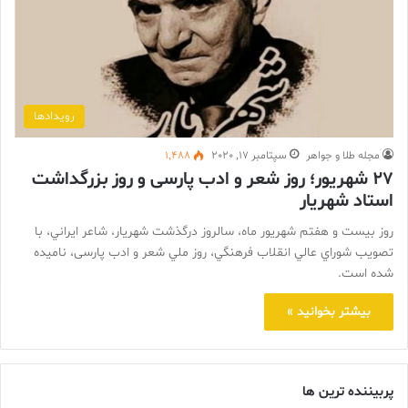
رویدادها
مجله طلا و جواهر
سپتامبر 17, 2020
1,488
27 شهریور؛ روز شعر و ادب پارسی و روز بزرگداشت
استاد شهریار
روز بيست و هفتم شهريور ماه، سالروز درگذشت شهريار، شاعر ايراني، با
تصويب شوراي عالي انقلاب فرهنگي، روز ملي شعر و ادب پارسی، ناميده
شده است.
بیشتر بخوانید »
پربیننده ترین ها