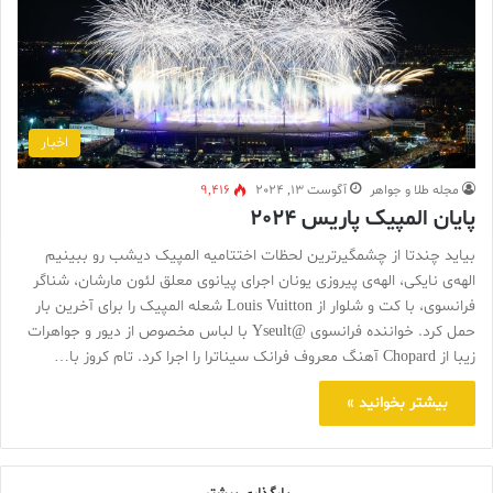
اخبار
مجله طلا و جواهر
آگوست 13, 2024
9,416
پایان المپیک پاریس 2024
بیاید چندتا از چشمگیرترین لحظات اختتامیه المپیک دیشب رو ببینیم
الهه‌ی نایکی، الهه‌ی پیروزی یونان اجرای پیانوی معلق لئون مارشان، شناگر
فرانسوی، با کت و شلوار از Louis Vuitton شعله المپیک را برای آخرین بار
حمل کرد. خواننده فرانسوی @Yseult با لباس مخصوص از دیور و جواهرات
زیبا از Chopard آهنگ معروف فرانک سیناترا را اجرا کرد. تام کروز با…
بیشتر بخوانید »