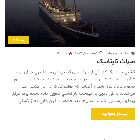
رویدادها
مجله طلا و جواهر
آگوست 7, 2021
14,228
ميراث تايتانيک
کشتي تايتانيک که يکي از بزرگ‌ترين کشتي‌هاي مسافربري جهان بود،
14آوريل سال 1912 در نخستين سفر دريايي خود به يک کوه يخي شناور
برخورد کرد و غرق شد. از آنجايي ‌که جواهراتي که در اين کشتي حمل
مي‌شدند به‌طور دقيق به فهرست بارِ کشتي تحويل داده نشده بود، هرگز
پيدا و ارزشيابي نشدند. سال‌ها بعد جواهرات گران‌بهايي که از کشتي…
بیشتر بخوانید »