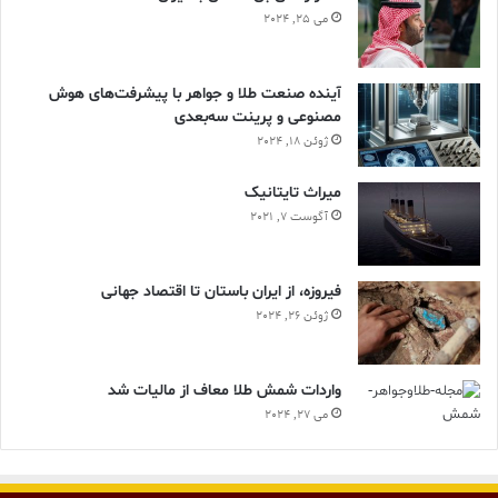
می 25, 2024
آینده صنعت طلا و جواهر با پیشرفت‌های هوش
مصنوعی و پرینت سه‌بعدی
ژوئن 18, 2024
ميراث تايتانيک
آگوست 7, 2021
فیروزه، از ایران باستان تا اقتصاد جهانی
ژوئن 26, 2024
واردات شمش طلا معاف از مالیات شد
می 27, 2024