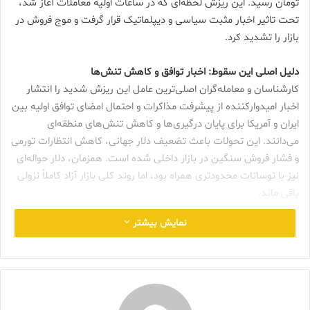
تومان رسید. این ریزش لحظه‌ای که در ساعات اولیه معاملات آغاز شد،
تحت تاثیر اخبار مثبت سیاسی و دیپلماتیک قرار گرفت و موج فروش در
بازار را تشدید کرد.
دلیل اصلی این سقوط: اخبار توافق و کاهش تنش‌ها
کارشناسان و معامله‌گران اصلی‌ترین عامل این ریزش شدید را انتشار
اخبار امیدوارکننده از پیشرفت مذاکرات و احتمال امضای توافق اولیه بین
ایران و آمریکا برای پایان درگیری‌ها و کاهش تنش‌های منطقه‌ای
می‌دانند. این تحولات باعث تضعیف دلار جهانی، کاهش انتظارات تورمی
و فشار فروش سنگین در بازار داخلی شده است. همزمان، دلار حواله‌ای
نیز با نوسانات محدودتری همراه بود، اما روند کلی بازار آزاد کاملاً نزولی
باقی ماند.
نمایش بیشتر
تاثیر بر بازار طلا و جواهر
این ریزش ناگهانی دلار، بدون شک بر بازار طلا و جواهر کشور نیز اثرگذار
خواهد بود. با کاهش ارزش دلار، انتظار می‌رود قیمت سکه و طلای
آب‌شده نیز با عقب‌نشینی مواجه شود و جذابیت خرید برای
مصرف‌کنندگان و سرمایه‌گذاران افزایش یابد. فعالان صنعت طلا و جواهر