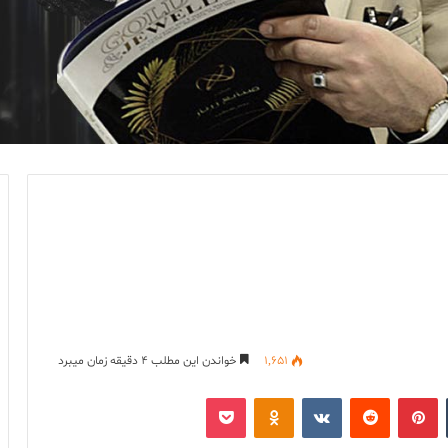
1,651
خواندن این مطلب 4 دقیقه زمان میبرد
‫تامبلر
‫پین‌ترست
‫رددیت
‫VKontakte
پاکت
‫Odnoklassniki