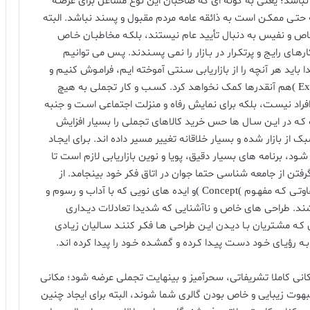
شد؛ یعنی به گونه ای که صاحبان این نوع مشاغل برای عرضـه
ه حتـی ممکـن است به ذائقه عامه مردم مقبول و پسند نباشد. البته
 خاص و نفیس به دنبال تأیید عام نیستند، بلکـه مخاطبـان خـاص
هـای رایـج و پرتکـرار در بـازار را نمی پسـندند. پـس می توانیـم
باید هر آنچه را از بازاریابی سـنتی آموخته ایـم، فرامـوش کنیـم و
حتـی جالب تـر کـه بازاریابـی تجربـی )Experiental Marketing )هم آنقدرها کمک نخواهد کرد. کسـب و کار تجملی به هیچ
فراد نیسـت، بلکه برای نمایش رفاه و منزلت اجتماعی اسـت و جنبه
کـه در ایـن سـال ها حس خرید کالاهای تجملی را بسیار افزایش
 از بازار شده و بسیار خلاقانه تغییر مسیر داده اند. بـرای ایجـاد
شـود، برنامه های بسیار دقیق، پویا و نوین بازاریابی لازم است تا
فتن از جامعه شناسی حتما جوان در اتاق فکر خود بینجامد. از
مهمتریـن بخش هـای تحـول، طراحـی کالاسـت؛ طراحـی متفاوتـی کـه مفهـوم )Concept )و ایده های نویی که با آداب و رسوم و
د. طراحی های خاص و ناآشنایی که شدیدا تعادلات دیـداری
کـه مشـتریان بـا دیـدن ایـن طراحی هـا فکـر کننـد سـالیان زیـادی
ـه رؤیـای خـود دسـت پیـدا کـرده و گمشـده خـود را پیدا کرده اند.
انی کاملا تشریفاتی، سحرآمیز و بینهایت تجملی عرضه شود؛ مکانی
بهوت زیبایی و خاص بودن گالری شما شوند، البته برای ایجاد چنین