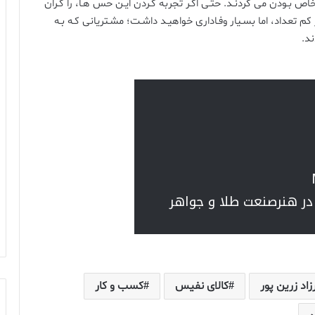
 بـودن می گردنـد. حتـی اگـر تجربه کـردن ایـن حس هـا، را گـران
م تعداد، اما بسـیار وفـاداری خواهیـد داشـت؛ مشـتریانی کـه بـه
ند.
در هنرصنعت طلا و جواهر
زاد زرین پور
کالای نفیس
کسب و کار