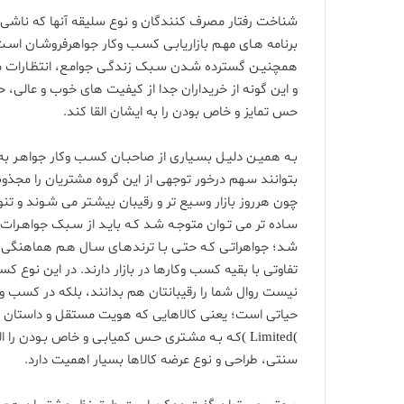
شناخت رفتار مصرف کنندگان و نوع سلیقه آنها که ناشی از
برنامه هـای مهـم بازاریابـی کسـب وکار جواهرفروشـان اسـت. 
همچنیـن گسترده شـدن سـبک زندگـی جوامـع، انتظـارات
و این گونه از خریداران جدا از کیفیت های خوب و عالی، 
حس تمایز و خاص بودن را به ایشان القا کند.
بـه همیـن دلیـل بسـیاری از صاحبـان کسـب وکار جواهـر 
بتوانند سـهم درخور توجهی از این گروه مشتریان را مجذ
چون هرروز بازار وسـیع تر و رقیبان بیشـتر می شـوند و تنوع
سـاده تر می تـوان متوجـه شـد کـه بایـد از سـبک جواهـرا
شـد؛ جواهراتـی کـه حتـی بـا ترندهـای سـال هـم هماهنگی
تفاوتی با بقیه کسب وکارها در بازار دارند. در این نوع کس
نیست روال شما را رقیبانتان هم بدانند، بلکه در کسب و
حیاتی است؛ یعنی کالاهایی که هویت مستقل و داستان های
)Limited )کـه بـه مشـتری حـس کمیابـی و خاص بـودن 
سنتی، طراحی و نوع عرضه کالاها بسیار اهمیت دارد.