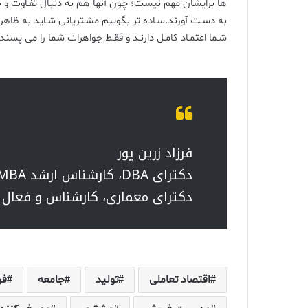
ها برایشان مهم نیست؛ چون آنها هم به دنبال تفـاوت و خاص
به دسـت آورند.سـاده تر بگوییم مشـتریانی شـاید به ظاهر ک
شـما اعتمـاد کامـل دارنـد و فقـط جواهرات شما را می پسند
فرزاد زرین پور
دکترای DBA، کارشناس ارشد MBA
دکترای معماری، کارشناس و فعال 
اقتصاد تعاملی
تولید
جامعه
فر