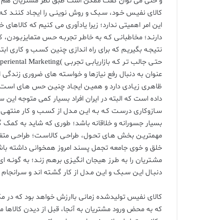
و حتی می توان گفت ممکن است طبق نظر مشتریان هم نبا
کالای نفیـس خـود، سـبک و روش نوینـی را ایجـاد کننـد کـ
این امر اهمیتی ندارد؛ زیرا یادآوری می کنیم که کالاهای
دارنـد؛ مخاطبانـی کـه به خاطـر تجربـه حـس متمایزبـودن، کار
نتیجـه بگیریـم که برای راه اندازی چنین کسـب و کاری ابتدا 
عنوان به دنبال رفع نیازها و خواسـته های ضروری زندگی ا
ظاهـری زیـادی دارد و همیـن ایجـاد چنیـن حس هـای اسـت 
داده است که البته در ایران افراد بسیار کمی متوجه این سبک
سـازوکاری درسـت کـه بـه ایـن مـدل از کسـب و کار منتهـی 
بسیار جسورانه و خلاقانه باشد؛ طوری که شاید به کمک گر
خلق و خوی جامعه تجمل پسند امروز همخوانی داشته باشن
مشـتریان را به طـرز هیجان انگیـزی برهـم زنـد؛ به گونـه ای 
دنبـال ایـن سـبک و ایـن مـدل از کار گشـته اند و سـرانجام ب
کالای نفیس تولیدشده زمانی باارزش خواهد بود که در مک
که به محض ورود مشتریان به آنجا، قبل از دیدن کالاها م