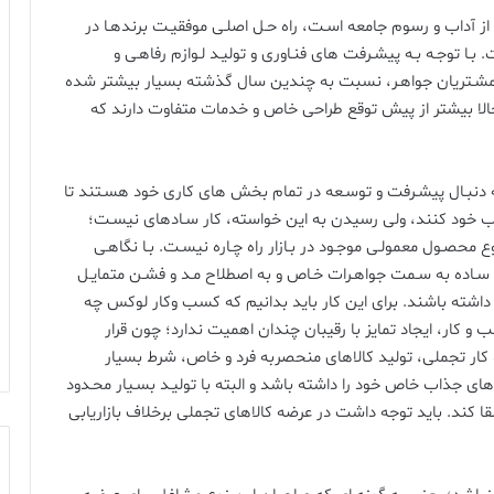
 آداب و رسوم جامعه اسـت، راه حـل اصلـی موفقیـت برندهـا در
بـا توجـه بـه پیشـرفت های فنـاوری و تولیـد لـوازم رفاهـی و
 مشـتریان جواهـر، نسبت به چندین سال گذشته بسیار بیشتر شده
حالا بیشتر از پیش توقع طراحی خاص و خدمات متفاوت دارند که
به دنبـال پیشـرفت و توسـعه در تمام بخش های کاری خود هسـتند تا
وب خود کنند، ولی رسیدن به این خواسته، کار سـادهای نیسـت؛
 محصـول معمولـی موجـود در بـازار راه چـاره نیسـت. بـا نگاهـی
ت سـاده به سـمت جواهـرات خـاص و به اصطلاح مـد و فشـن متمایـل
 داشته باشند. برای این کار باید بدانیم که کسب وکار لوکس چه
ب و کار، ایجاد تمایز با رقیبان چندان اهمیت ندارد؛ چون قرار
 کار تجملی، تولید کالاهای منحصربه فرد و خاص، شرط بسیار
 جذاب خاص خود را داشته باشد و البته با تولیـد بسـیار محـدود
را القا کند. باید توجه داشت در عرضه کالاهای تجملی برخلاف بازاریابی