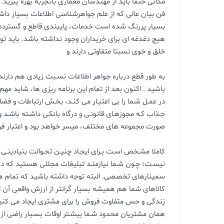
مکانی حتما باید از مهندسان معماری باتجربه بهره ببرید. 
فن بیان عالی که از علم جواهرشناسی اطلاعات بسیار داشت
بسیار پررنگ شده است خدمات، پایبندی قاطع و گسترده 
هیچ دغدغه ای برای خریداران وجود نداشته باشد. باید 
خلق و خوی نسبتا متفاوتی دارند و
به طور قطع درباره جواهر اطلاعات نسـبت زیادی هم دارند،
باشید . اکنون بعد از تمام این برنامه ریزی ها، شاید م
در عمـل شـما را بی اعتبـار می کنـد، بخـش ارتباطات و 
جـذاب کـه مجوزهـای قانونـی و درگاه بانکـی داشـته باشـد 
صورت مجموعه های مختلف، میسر خواهد بود و اعتبار فراو
کاملا مشـخص اسـت بـرای ایجـاد چنیـن تحـوالت بنیادینـی، هز
نیسـت؛ چـون شـما نیازمنـد تبلیغات مجللی هستید که در
سمینارهای تخصصی. البته توجه داشته باشید که تمام هز
کالاهای شما هم همیشه بسیار گرانتر از ارزش واقعی آ
زندگی و حس متفاوت فروش را برای مشتری ایجاد می کنید.
همان مشتریان محدود شـما بیشـتر اوقات بسـیار راضی از