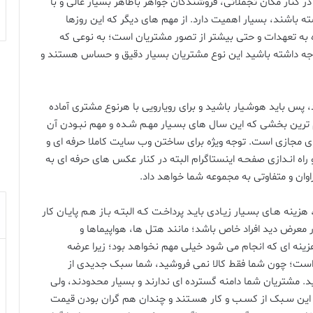
در کنار مکان تجملاتی، فروشندگان جواهر باظاهر بسیار عالی و با
ه باشند، بسیار اهمیت دارد. از مهم های دیگر که این روزها
به تعهدات و حتی بیشتر از تصور مشتریان است؛ به نوعی که
توجه داشته باشید این نوع مشتریان بسیار دقیق و حساس هستند و
 پس باید هوشـیار باشید و برای رویارویی با هرنوع مشتری آماده
هم ترین بخشی که این سال های بسـیار مهـم شـده و مهم نبـودن آن
فضای مجازی است. توجه ویژه برای ساختن وب سایت کاملا حرفه ای و
و راه انـدازی صفحـه اینستاگرام البته در کنار عکس های حرفه ای به
ان و متفاوتی به مجموعه شما خواهد داد.
ینه هـای بسـیار زیـادی بایـد پرداخـت کـه البتـه بـاز هـم پایـان کار
 معرض دید افراد خاص باشد؛ مانند هتل ها، هواپیماها و
ینه ای که انجام می شود خیلی مهم نخواهد بود؛ زیرا عرضه
ن است؛ چون شما فقط کالا نمی فروشید، شما سبک جدیدی از
 مشتریان شما دامنه گسترده ای ندارند و بسیار محدودند، ولی
 این سـبک از کسـب و کار هسـتند و چندان هم گران بودن قیمت