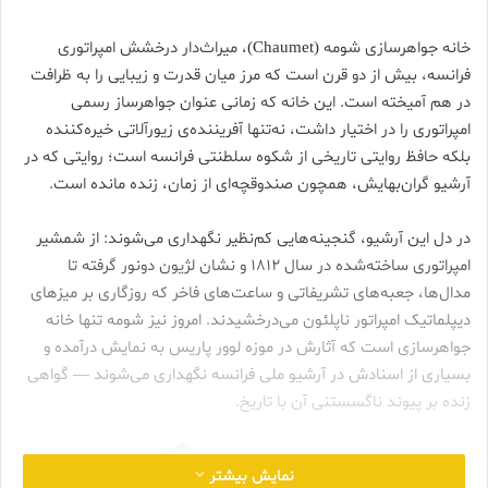
خانه جواهرسازی شومه (Chaumet)، میراث‌دار درخشش امپراتوری
فرانسه، بیش از دو قرن است که مرز میان قدرت و زیبایی را به ظرافت
در هم آمیخته است. این خانه که زمانی عنوان جواهرساز رسمی
امپراتوری را در اختیار داشت، نه‌تنها آفریننده‌ی زیورآلاتی خیره‌کننده
بلکه حافظ روایتی تاریخی از شکوه سلطنتی فرانسه است؛ روایتی که در
آرشیو گران‌بهایش، همچون صندوقچه‌ای از زمان، زنده مانده است.
در دل این آرشیو، گنجینه‌هایی کم‌نظیر نگهداری می‌شوند: از شمشیر
امپراتوری ساخته‌شده در سال ۱۸۱۲ و نشان لژیون دونور گرفته تا
مدال‌ها، جعبه‌های تشریفاتی و ساعت‌های فاخر که روزگاری بر میزهای
دیپلماتیک امپراتور ناپلئون می‌درخشیدند. امروز نیز شومه تنها خانه
جواهرسازی است که آثارش در موزه لوور پاریس به نمایش درآمده و
بسیاری از اسنادش در آرشیو ملی فرانسه نگهداری می‌شوند — گواهی
زنده بر پیوند ناگسستنی آن با تاریخ.
نمایش بیشتر