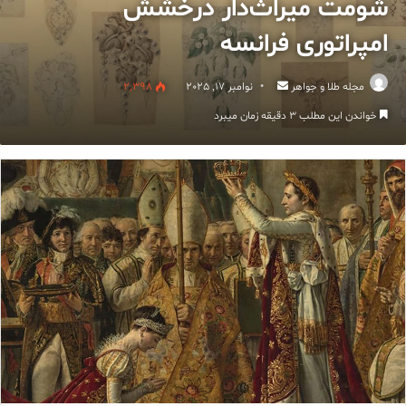
شومت میراث‌دار درخشش
امپراتوری فرانسه
ارسال
مجله طلا و جواهر
نوامبر 17, 2025
2,398
ایمیل
خواندن این مطلب 3 دقیقه زمان میبرد