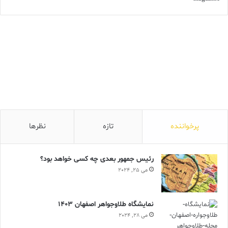
اما الهام شومه تنها از ناپلئون برنمی‌خاست؛ دو زن، ژوزفین و ماری‌لوییز،
روح و جوهره‌ی این میراث‌اند. ژوزفین، همسر نخست امپراتور، زنی با
پرخواننده
تازه
نظرها
ذوقی بی‌بدیل بود که ظرافت و مدرنیته را در عصر خویش بازتعریف کرد.
سلیقه‌اش چنان پیشرو بود که هنوز در سبک‌های معاصر شومه بازتاب
رئیس جمهور بعدی چه کسی خواهد بود؟
دارد.
می 25, 2024
عشق میان ناپلئون و ژوزفین، هرچند افسانه‌ای، در سال ۱۸۰۹ به‌ناچار
پایان یافت، زیرا امپراتریس نتوانست وارثی برای امپراتوری بیاورد.
نمایشگاه طلاوجواهر اصفهان 1403
ناپلئون، برای تداوم سلطنت، در ۱۸۱۰ با ماری‌لوییز، دختر امپراتور
می 28, 2024
اتریش، ازدواج کرد. یک سال بعد، فرزندشان به دنیا آمد؛ پادشاه رم.