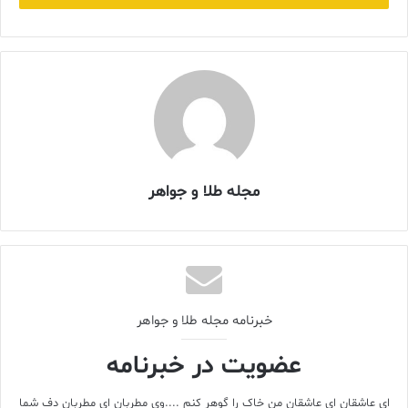
آغاز این روایت به سال ۱۸۱۱ بازمی‌گردد، زمانی که ناپلئون به ماری‌اتین
نیتو، بنیان‌گذار شومه، مأموریت داد تا مجموعه‌ای از پاروره‌ها برای
همسر جدیدش ماری‌لوییز بسازد. از میان این سفارش‌ها، ۱۵۰ سنبله‌ی
گندم الماس‌نشان پدید آمد که امپراتور آن‌ها را به عنوان زیوری برای مو
مجله طلا و جواهر
و لباس همسرش در نظر گرفته بود. سال بعد نیز آیگرتی آراسته به زمرد
و الماس با طرح سنبله گندم هدیه شد؛ نشانه‌ای که به نماد جاودانه‌ی
شومه بدل گشت.
خبرنامه مجله طلا و جواهر
عضویت در خبرنامه
ای عاشقان ای عاشقان من خاک را گوهر کنم ....وی مطربان ای مطربان دف شما