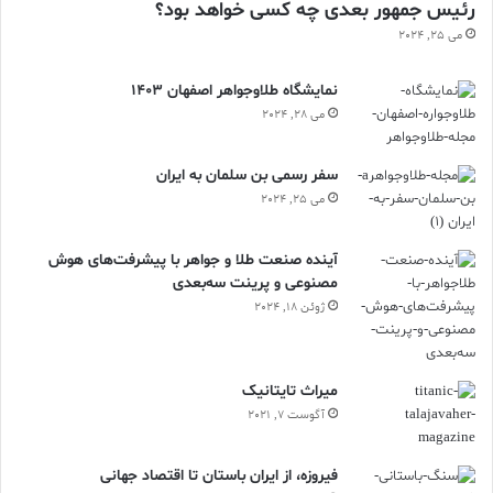
رئیس جمهور بعدی چه کسی خواهد بود؟
ظریف دوران بل‌اپوک نیز تکرار شدند. این موتیف، به‌سان امضایی از
می 25, 2024
تاریخ، در سنجاق‌سینه‌های باشکوه پس از جنگ نیز حضور یافت و
یادآور ریشه‌های جاودانه‌ی برند شد.
نمایشگاه طلاوجواهر اصفهان 1403
می 28, 2024
در سال ۱۹۸۰، هم‌زمان با دویست‌سالگی شومه، آرشیو رسمی برند
بنیان نهاده شد. تمامی اسناد در فضایی با دمای کنترل‌شده و روی کاغذ
سفر رسمی بن سلمان به ایران
بدون اسید نگهداری می‌شوند. بیش از ۳۰۰ هزار سند عکاسی، ۵۵۰
می 25, 2024
ماکت تاج از جنس نیکل‌ـ‌نقره و ۲۰۰ قطعه اصیل تاریخی در این مجموعه
محفوظ‌اند؛ بسیاری از آن‌ها از طریق حراج‌ها یا مجموعه‌داران خصوصی
آینده صنعت طلا و جواهر با پیشرفت‌های هوش
دوباره به دست شومه بازگشته‌اند.
مصنوعی و پرینت سه‌بعدی
ژوئن 18, 2024
تداوم این دقت، چهره‌ای از شومه ساخته که در جهان بی‌همتاست. هر
تاج یا جواهر تازه‌ی این خانه، از دل همان میراث برمی‌خیزد و با مهارت
استادکارانی ساخته می‌شود که میان ۵۰۰ تا ۱۵۰۰ ساعت بر هر قطعه کار
ميراث تايتانيک
می‌کنند — فرآیندی چندماهه که هر مرحله‌اش از شکل‌دهی و
آگوست 7, 2021
صیقل‌کاری تا حک نام Chaumet با وسواسی شاعرانه همراه است.
فیروزه، از ایران باستان تا اقتصاد جهانی
تمام این مراحل در همان کارگاه تاریخی شماره ۱۲ پلاک وندوم پاریس