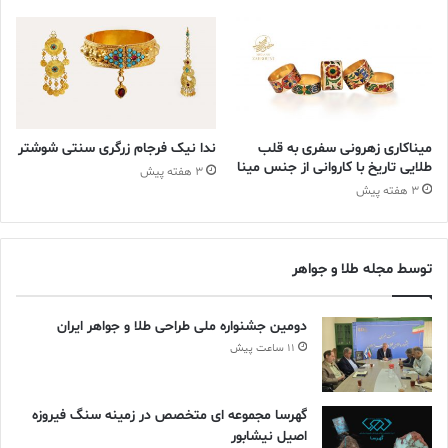
میناکاری زهرونی سفری به قلب
ندا نیک فرجام زرگری سنتی شوشتر
طلایی تاریخ با کاروانی از جنس مینا
3 هفته پیش
3 هفته پیش
توسط مجله طلا و جواهر
دومین جشنواره ملی طراحی طلا و جواهر ایران
11 ساعت پیش
در سال ۱۸۸۹، ژوزف شومه، وارث هنری این خاندان، هدایت برند را بر
عهده گرفت. او با آینده‌نگری بی‌سابقه، تمامی طرح‌ها، نمونه‌های تاج‌ها
گهرسا مجموعه ای متخصص در زمینه سنگ فیروزه
و اسناد فروش را از بدو تأسیس در سال ۱۷۸۰ حفظ کرد. در دوران اوج
اصیل نیشابور