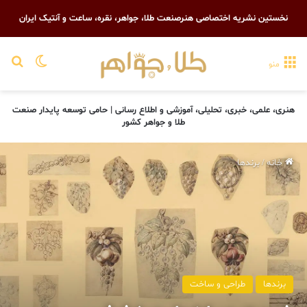
نخستین نشریه اختصاصی هنرصنعت طلا، جواهر، نقره، ساعت و آنتیک ایران
تغییر پو
جست
منو
هنری، علمی، خبری، تحلیلی، آموزشی و اطلاع رسانی | حامی توسعه پایدار صنعت
طلا و جواهر کشور
خانه
/
برندها
برندها
طراحی و ساخت