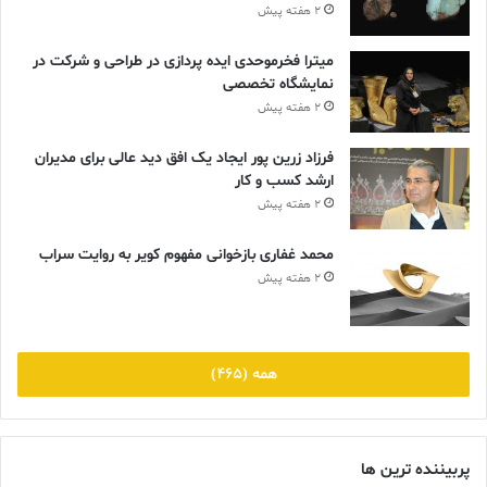
جنبش نئوکلاسیک، شومه با الهام از هنر باستان، ترکیبی از کامه‌ئوها،
2 هفته پیش
مرواریدها و سنگ‌های سخت را با الماس و یاقوت درآمیخت تا آثاری
خلق کند که هم باشکوه و هم مینیمال بودند.
میترا فخرموحدی ایده پردازی در طراحی و شرکت در
نمایشگاه تخصصی
2 هفته پیش
فرزاد زرین پور ایجاد یک افق دید عالی برای مدیران
ارشد کسب و کار
2 هفته پیش
محمد غفاری بازخوانی مفهوم کویر به روایت سراب
2 هفته پیش
همه (465)
پربیننده ترین ها