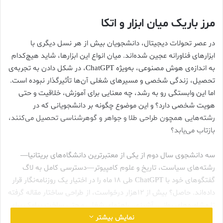
مرز باریک میان ابزار و اتکا
در عصر تحولات دیجیتال، دانشجویان بیش از هر نسل دیگری با
ابزارهای فناورانه عجین شده‌اند. میان انواع این ابزارها، شاید هیچ‌کدام
به اندازه‌ی هوش مصنوعی، به‌ویژه ChatGPT، در شکل دادن به تجربه‌ی
تحصیل، زندگی شخصی و مسیرهای شغلی آن‌ها تأثیرگذار نبوده است.
اما این وابستگی رو به رشد، چه معنایی برای آموزش، خلاقیت و حتی
هویت شخصی دارد؟ و این موضوع چگونه بر دانشجویانی که در
رشته‌هایی همچون طراحی طلا و جواهر و گوهرشناسی تحصیل می‌کنند،
بازتاب می‌یابد؟
سه دانشجوی سال دوم از یکی از معتبرترین دانشگاه‌های بریتانیا—
رشته‌های سیاست، تاریخ و علوم کامپیوتر—دسترسی کامل به لاگ
گفتگوهای خود با ChatGPT طی ۱۸ ماه را در اختیار یک روزنامه‌نگار قرار
داده‌اند. حاصل؟ بیش از ۱۲هزار درخواست، از طراحی ساختار مقاله گرفته
تا مشاوره‌های روانی، آشپزی، راهنمای شغلی و حتی ساخت پیامک برای
پایان دادن به یک رابطه.
نمایش بیشتر