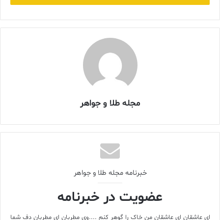
در ظاهر، استفاده از AI برای نوشتن مقاله یا ساخت رزومه شاید فقط
یک راهکار هوشمندانه برای صرفه‌جویی در وقت باشد. اما با نگاهی
عمیق‌تر، الگویی دیده می‌شود: فرسودگی تحصیلی، ترس از شکست، و
فشار برای عملکرد بی‌نقص، دانشجویان را به سمتی می‌برد که اتکای
ذهنی و عاطفی آن‌ها به هوش مصنوعی بیش از آن است که در ابتدا به
نظر می‌رسد.
مجله طلا و جواهر
جالب‌تر آن‌که این گفت‌وگوها از سطوح صرفاً علمی فراتر رفته و به
حوزه‌هایی همچون شخصیت‌شناسی، سلامت روان، هویت‌یابی، حتی
استراتژی تغذیه برای مسابقات بوکس کشیده شده است. یکی از
دانشجویان از ChatGPT می‌خواهد برنامه‌ی رژیم غذایی‌اش را برای روز
مسابقه طراحی کند، دیگری با این ابزار درباره‌ی سبک زندگی ENTJ خود
(در آزمون مایرز-بریگز) مشورت می‌گیرد. این سطح از گفت‌وگو، شاید
خبرنامه مجله طلا و جواهر
برای یک طراح جوان جواهر نیز آشنا باشد: زمانی که با بحران خلاقیت
روبه‌رو است، یا در فهم زیبایی‌شناسی یک سنگ قیمتی سردرگم شده،
عضویت در خبرنامه
یا حتی در تلاش برای ساختن پرتفویی است که هم‌زمان اصالت هنری و
بازارپسندی داشته باشد.
ای عاشقان ای عاشقان من خاک را گوهر کنم ....وی مطربان ای مطربان دف شما