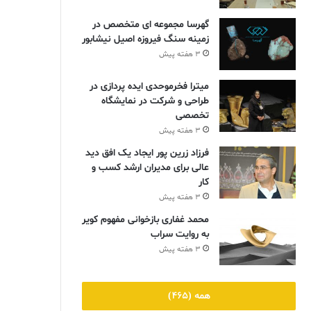
گهرسا مجموعه ای متخصص در
زمینه سنگ فیروزه اصیل نیشابور
3 هفته پیش
میترا فخرموحدی ایده پردازی در
طراحی و شرکت در نمایشگاه
تخصصی
3 هفته پیش
فرزاد زرین پور ایجاد یک افق دید
عالی برای مدیران ارشد کسب و
کار
3 هفته پیش
محمد غفاری بازخوانی مفهوم کویر
به روایت سراب
3 هفته پیش
همه (465)