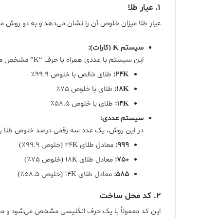
1.
عیار طلا
عیار طلا میزان خلوص آن را نشان می‌دهد و به دو روش
سیستم K (کارات):
این سیستم با عددی همراه با حرف “K” مشخص می‌شود. به‌عنوان مثال:
24K:
طلای خالص با خلوص 99.9٪
18K:
طلای با خلوص 75٪
14K:
طلای با خلوص 58.5٪
سیستم عددی:
در این روش، یک عدد سه رقمی درصد خلوص طلا را
999:
معادل طلای 24K (خلوص 99.9٪)
750:
معادل طلای 18K (خلوص 75٪)
585:
معادل طلای 14K (خلوص 58.5٪)
2.
کد محل ساخت
این کد معمولاً با یک حرف انگلیسی مشخص می‌شود و محل