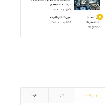
پرینت سه‌بعدی
ژوئن 18, 2024
ميراث تايتانيک
آگوست 7, 2021
پرخواننده
تازه
نظرها