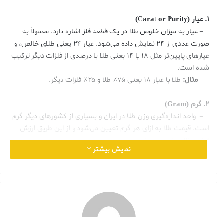
۱. عیار (Carat or Purity)
– عیار به میزان خلوص طلا در یک قطعه فلز اشاره دارد. معمولاً به
صورت عددی از ۲۴ نمایش داده می‌شود. عیار ۲۴ یعنی طلای خالص، و
عیارهای پایین‌تر مثل ۱۸ یا ۱۴ یعنی طلا با درصدی از فلزات دیگر ترکیب
شده است.
–
مثال:
طلا با عیار ۱۸ یعنی ۷۵٪ طلا و ۲۵٪ فلزات دیگر.
۲. گرم (Gram)
–
واحد اندازه‌گیری وزن طلا در ایران و بسیاری از کشورهای دیگر گرم
است. قیمت طلا به ازای هر گرم تعیین می‌شود و از این طریق ارزش
قطعه طلا محاسبه می‌شود.
نمایش بیشتر
در صنعت و خرید و فروش طلا و جواهر، اصطلاحات و عبارات خاصی رایج
است که هر کدام معانی خاص خود را دارند. این اصطلاحات برای
ارزیابی، خرید و فروش، و حتی درک بهتر از کیفیت و ارزش جواهرات
استفاده می‌شوند. در ادامه به برخی از رایج‌ترین این اصطلاحات اشاره
می‌کنم: