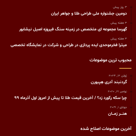
3 روز پیش
دومین جشنواره ملی طراحی طلا و جواهر ایران
3 هفته پیش
گهرسا مجموعه ای متخصص در زمینه سنگ فیروزه اصیل نیشابور
3 هفته پیش
میترا فخرموحدی ایده پردازی در طراحی و شرکت در نمایشگاه تخصصی
محبوب ترین موضوعات
ژوئن 12, 2024
گردنبند آدری هِپبورن
نوامبر 21, 2020
چرا سکه رکورد زد؟ / آخرین قیمت طلا تا پیش از امروز اول آذرماه 99
جولای 1, 2019
هنـــر زمـــان
آخرین موضوعات اصلاح شده