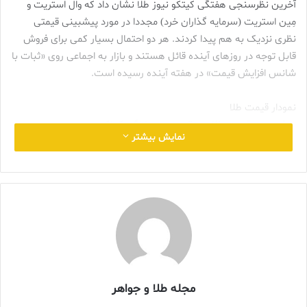
آخرین نظرسنجی هفتگی کیتکو نیوز طلا نشان داد که وال استریت و
مِین استریت (سرمایه گذاران خرد) مجددا در مورد پیشبینی قیمتی
نظری نزدیک به هم پیدا کردند. هر دو احتمال بسیار کمی برای فروش
قابل توجه در روزهای آینده قائل هستند و بازار به اجماعی روی «ثبات با
شانس افزایش قیمت» در هفته آینده رسیده است.
نمودار قیمت طلا
پیش بینی قیمت طلا در نظرسنجی هفتگی کیتکو
نمایش بیشتر
این هفته، 12 تحلیلگر در نظرسنجی طلای کیتکو نیوز شرکت کردند و به
نظر می رسد وال استریت تا حد زیادی تمام ریسک های نزولی قیمت
طلا را در کوتاه مدت کاهش داده است. چهار کارشناس یا 42 درصد
انتظار داشتند که در هفته آینده شاهد افزایش قیمت طلا باشند، در
حالی که تنها یک تحلیلگر به نمایندگی از 8 درصد کاهش قیمت را پیش
بینی کرد. شش کارشناس، یعنی نیمی از افراد مورد بررسی، انتظار
داشتند که قیمت طلا در هفته آینده در محدوده فعلی نوسان کند.
در همین حال، 165 رای در نظرسنجی آنلاین کیتکو به صندوق انداخته
مجله طلا و جواهر
شد که تقریباً اکثریت آنها نگرش صعودی خود را حفظ کردند. 77 سرمایه