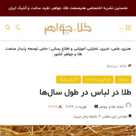
نخستین نشریه اختصاصی هنرصنعت طلا، جواهر، نقره، ساعت و آنتیک ایران
تغییر پو
جست
منو
هنری، علمی، خبری، تحلیلی، آموزشی و اطلاع رسانی | حامی توسعه پایدار صنعت
طلا و جواهر کشور
خانه
/
برندها
برندها
طراحی و ساخت
گزارش ویژه
طلا در لباس در طول سال‌ها
ارسال
مجله طلا و جواهر
فوریه 10, 2024
2,474
ایمیل
خواندن این مطلب 3 دقیقه زمان میبرد