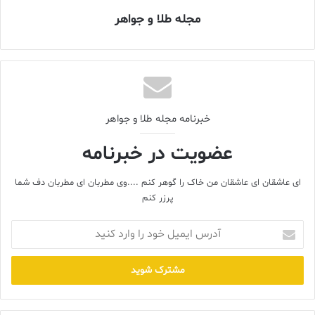
روسیه و قزاقستان با سهم ۸ درصد، قرار گرفته‌اند. براساس این گزارش،
مجله طلا و جواهر
میانگین هزینه برق ماینرهای بیت کوین ۳ صدم دلار به ازای هر
کیلووات است و هزینه میانگین استخراج یک بیت کوین برای هر ماینر
۵ هزار دلار است.هم اکنون قیمت روز هر بیت کوین ۹۱۲۸ دلار است.
در همین حال افزایش مصرف برق و ثبت رکورد جدید مصرف در گرمای
تابستان، بار دیگر موجب طرح هشدارهایی درباره استفاده ماینرها از
برق ارزان کشاورزی و صنعت برای ماینینگ شده است.اگرچه سال
خبرنامه مجله طلا و جواهر
گذشته هجوم ماینرها برای استفاده از برق ارزان موجب تصویب
عضویت در خبرنامه
مصوبه‌ای شد که تعرفه برق ماینرها را معادل نرخ برق صادراتی (۳ برابر
تعرفه برق خانگی) تعیین کرد اما گزارش‌ها حاکی است که همچنان در
ای عاشقان ای عاشقان من خاک را گوهر کنم ....وی مطربان ای مطربان دف شما
برخی مناطق ماینرها در حال استفاده از برق ارزان کشاورزی و صنعتی
پرزر کنم
هستند.
آدرس
منبع: تجارت نیوز
ایمیل
خود
را
وارد
ارز دیجیتال
استخراج
ایران
بیت کوین
کنید