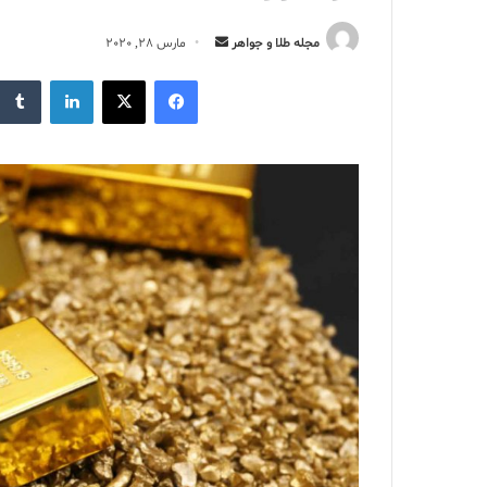
ارسال
مجله طلا و جواهر
مارس 28, 2020
ایمیل
فیس بوک
X
لینکدین