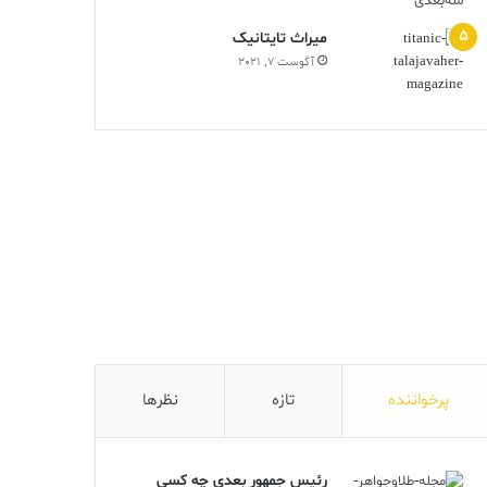
ميراث تايتانيک
آگوست 7, 2021
پرخواننده
تازه
نظرها
رئیس جمهور بعدی چه کسی