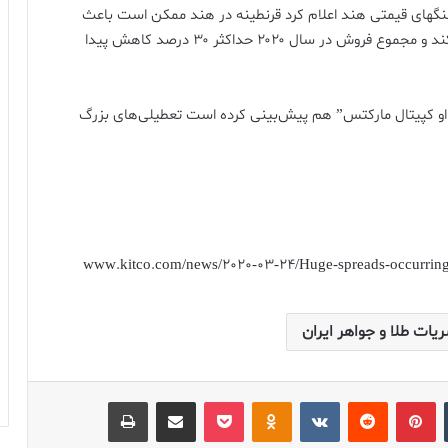
سنگهای قیمتی هند اعلام کرد قرنطینه در هند ممکن است باعث
شود فروش طلا به پایینترین حد در ۲۵ سال اخیر سقوط کند و مجموع فروش در سال ۲۰۲۰ حداکثر ۳۰ درصد کاهش پیدا
او کپیتال مارکتس” هم پیش‌بینی کرده است تعطیلی‌های بزرگ
www.kitco.com/news/2020-03-24/Huge-spreads-occurring-
یات طلا و جواهر ایران
‫تامبلر
‫پین‌ترست
‫رددیت
‫VKontakte
پاکت
‫Odnoklassniki
اشتراک گذاری از طریق ایمیل
چاپ