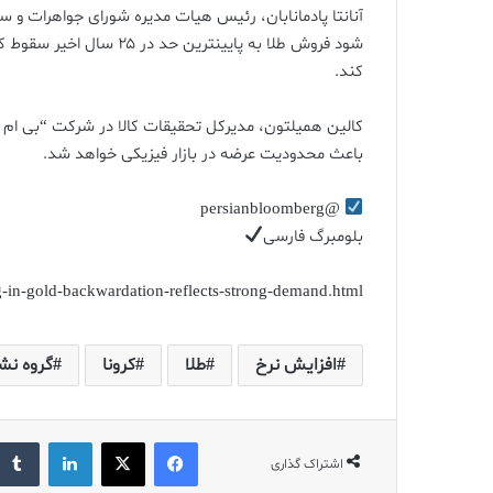
آنانتا پادمانابان، رئیس هیات مدیره شورای جواهرات و 
کند.
کالین همیلتون، مدیرکل تحقیقات کالا در شرکت “بی ام 
باعث محدودیت عرضه در بازار فیزیکی خواهد شد.
@persianbloomberg
بلومبرگ فارسی
in-gold-backwardation-reflects-strong-demand.html
افزایش نرخ
طلا
کرونا
گروه نشر
فیس بوک
X
لینکدین
اشتراک گذاری