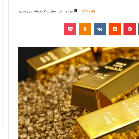
1,366
خواندن این مطلب 2 دقیقه زمان میبرد
‫تامبلر
‫پین‌ترست
‫رددیت
‫VKontakte
پاکت
‫Odnoklassniki