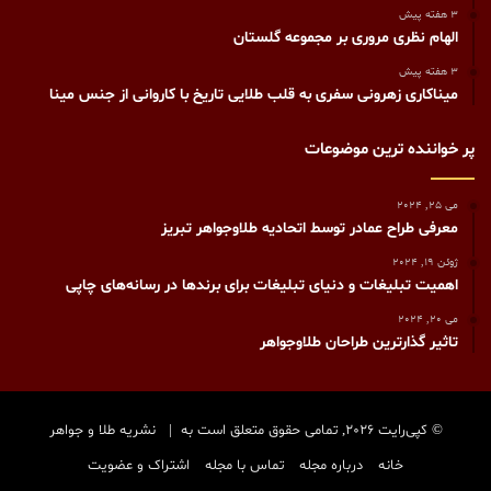
3 هفته پیش
الهام نظری مروری بر مجموعه گلستان
3 هفته پیش
میناکاری زهرونی سفری به قلب طلایی تاریخ با کاروانی از جنس مینا
پر خواننده ترین موضوعات
می 25, 2024
معرفی طراح عمادر توسط اتحادیه طلاوجواهر تبریز
ژوئن 19, 2024
اهمیت تبلیغات و دنیای تبلیغات برای برندها در رسانه‌های چاپی
می 20, 2024
تاثیر گذارترین طراحان طلاوجواهر
© کپی‌رایت 2026, تمامی حقوق متعلق است به |
نشریه طلا و جواهر
خانه
درباره مجله
تماس با مجله
اشتراک و عضویت