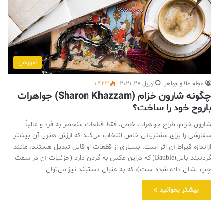
آموزشی
مجله طلا و جواهر
آوریل 27, 2021
1,423
چگونه شارون خزام (Sharon Khazzam) جواهرات
باروح خود را ساخت؟
شارون خزام، طراح جواهرات خاص، فقط قطعات منحصر به فرد و غالباً
سفارشی را برای مشتریانی خاص انتخاب می‌کند که ارزش هنری آن بیشتر
ازاندازه قیراط آن اثر است. بسیاری از قطعات او قابل تبدیل هستند، مانند
گردنبند بابل(Bauble) که دراین عکس به گردن دارد (جزئیات آن در سمت
چپ نشان داده شده است)، که به عنوان دستبند نیز می‌توان…
بیشتر بخوانید »