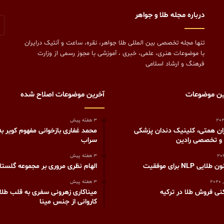
درباره مجله طلا و جواهر
تنها مجله تخصصی بین المللی طلا جواهر، نقره، ساعت و آنتیک درایران
با موضوعات هنری، علمی، خبری ، آموزشی با مجوز رسمی از وزارت
فرهنگ و ارشاد اسلامی
ین موضوعات
آخرین موضوعات اصلاح شده
3 هفته پیش
ان همتی، کلینیک دندان پزشکی
محمد غفاری بازخوانی مفهوم کویر به
 و تخصصی رادین
سراب
3 هفته پیش
ی NLP برای موفقیت
الهام نظری مروری بر مجموعه گلستا
3 هفته پیش
نی فروش طلا در ترکیه
میناکاری زهرونی سفری به قلب طلایی
کاروانی از جنس مینا