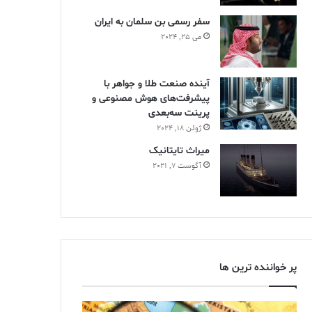
سفر رسمی بن سلمان به ایران
می 25, 2024
آینده صنعت طلا و جواهر با
پیشرفت‌های هوش مصنوعی و
پرینت سه‌بعدی
ژوئن 18, 2024
ميراث تايتانيک
آگوست 7, 2021
پر خواننده ترین ها