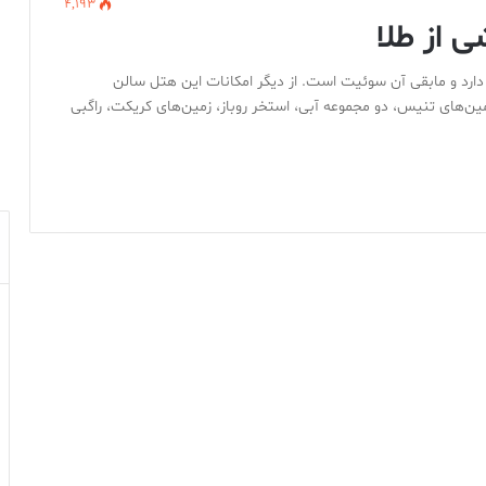
4,193
 از طلا
مارات شامل ۳۹۴ مرکز اقامتی است که ۳۰۲ اتاق دارد و مابقی آن سوئيت است. از ديگر امکانات اين هتل سالن
اتاق مخصوص جلسات، زمين‌های تنيس، دو مجموعه آبی، استخر روباز، زمين‌های کريکت، راگبی