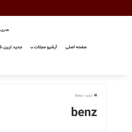
هنری، 
صفحه اصلی
آرشیو مجلات
جدید ترین ش
خانه
/
benz
benz