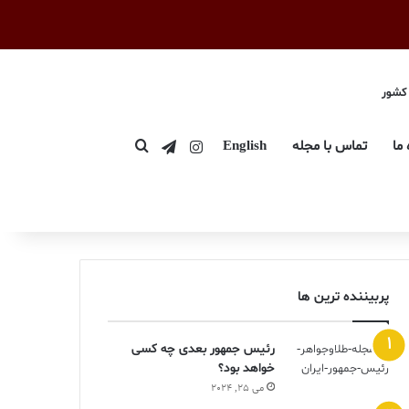
 کشور
اینستاگرام
تلگرام
 ما
تماس با مجله
English
جستجو برای
پربیننده ترین ها
رئیس جمهور بعدی چه کسی
خواهد بود؟
می 25, 2024