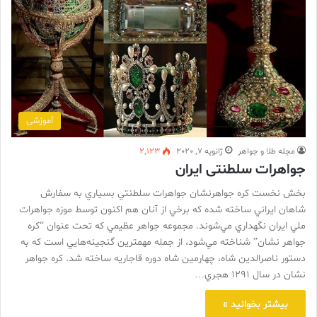
آموزشی
مجله طلا و جواهر
ژانویه 7, 2020
2,123
جواهرات سلطنتی ایران
بخش نخست کره جواهرنشان جواهرات سلطنتي بسياري به سفارش
شاهان ايراني ساخته شده که برخي از آنان هم اکنون توسط موزه جواهرات
ملي ايران نگهداري مي‌شوند. مجموعه جواهر عظيمي که تحت عنوان “کره
جواهر نشان” شناخته مي‌شود، از جمله مهمترين گنجينه‌هايي است که به
دستور ناصرالدين شاه، چهارمين شاه دوره قاجاريه ساخته شد. کره جواهر
نشان در سال 1291 هجري…
بیشتر بخوانید »