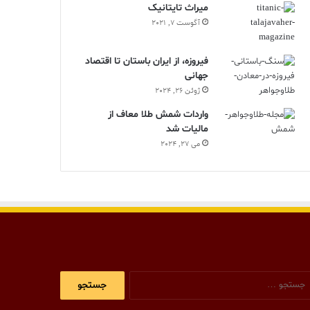
ميراث تايتانيک
آگوست 7, 2021
فیروزه، از ایران باستان تا اقتصاد
جهانی
ژوئن 26, 2024
واردات شمش طلا معاف از
مالیات شد
می 27, 2024
جستجو
برای: