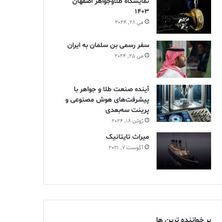
نمایشگاه طلاوجواهر اصفهان
1403
می 28, 2024
سفر رسمی بن سلمان به ایران
می 25, 2024
آینده صنعت طلا و جواهر با
پیشرفت‌های هوش مصنوعی و
پرینت سه‌بعدی
ژوئن 18, 2024
ميراث تايتانيک
آگوست 7, 2021
پر خواننده ترین ها