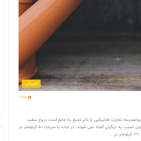
آموزشی
1,902
رانمدرسه تجارت طلاییکپی با ذکر منبع بلا مانع است دروغ سفید
نگویید تا پیشرفت کنید دروغهای سفید دروغهایی است که برای آسیب به دیگران گفته نمی شوند: در جاده با سرعت ۵۰ کیلومتر در
…