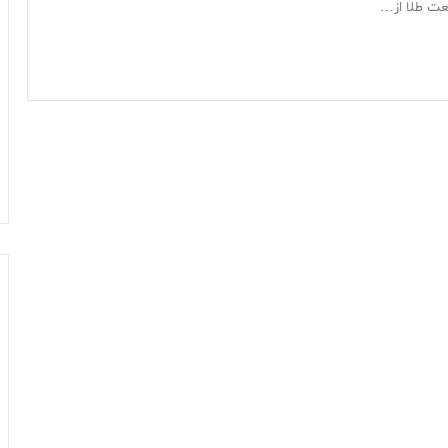
عت طلا از…