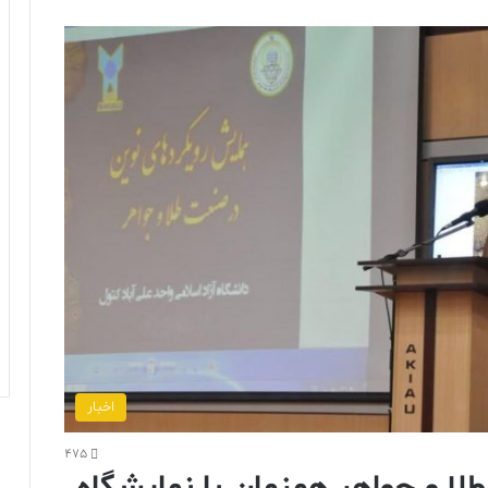
اخبار
475