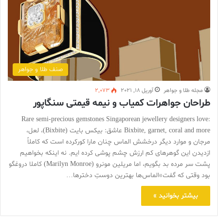
صنف طلا و جواهر
مجله طلا و جواهر
آوریل 18, 2021
2,073
طراحان جواهرات کمیاب و نیمه قیمتی سنگاپور
Rare semi-precious gemstones Singaporean jewellery designers love:
Bixbite, garnet, coral and more عاشق: بیکس بایت (Bixbite)، لعل،
مرجان و موارد دیگر درخشش الماس چنان مارا کورکرده است که کاملاً
ازدیدن این گوهرهای کم ارزش چشم پوشی کرده ایم. نه اینکه بخواهیم
پشت سر مرده بد بگویم، اما مریلین مونرو (Marilyn Monroe) کاملا دروغگو
بود وقتی که گفت»الماس‌ها بهترین دوستِ دخترها…
بیشتر بخوانید »