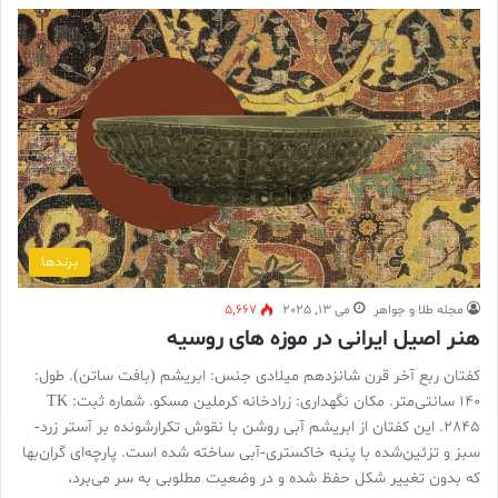
برندها
مجله طلا و جواهر
می 13, 2025
5,667
هنر اصیل ایرانی در موزه های روسیه
کفتان ربع آخر قرن شانزدهم میلادی جنس: ابریشم (بافت ساتن). طول:
۱۴۰ سانتی‌متر. مکان نگهداری: زرادخانه کرملین مسکو. شماره ثبت: TK
2845. این کفتان از ابریشم آبی روشن با نقوش تکرارشونده بر آستر زرد-
سبز و تزئین‌شده با پنبه خاکستری-آبی ساخته شده است. پارچه‌ای گران‌بها
که بدون تغییر شکل حفظ شده و در وضعیت مطلوبی به سر می‌برد،