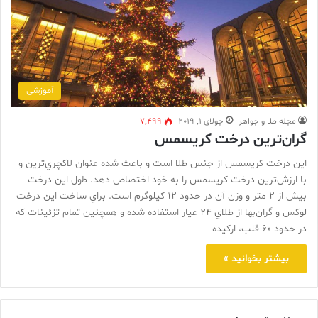
آموزشی
مجله طلا و جواهر
جولای 1, 2019
7,499
گران‌ترين درخت کريسمس
اين درخت کريسمس از جنس طلا است و باعث شده عنوان لاکچري‌ترين و
با ارزش‌ترين درخت کريسمس را به خود اختصاص دهد. طول اين درخت
بيش از 2 متر و وزن آن در حدود 12 کيلوگرم است. براي ساخت اين درخت
لوکس و گران‌بها از طلاي 24 عيار استفاده شده و همچنين تمام تزئينات که
در حدود 60 قلب، ارکيده…
بیشتر بخوانید »