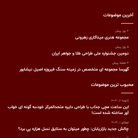
آخرین موضوعات
2 روز پیش
مجموعه هنری میناکاری زهرونی
5 روز پیش
دومین جشنواره ملی طراحی طلا و جواهر ایران
3 هفته پیش
گهرسا مجموعه ای متخصص در زمینه سنگ فیروزه اصیل نیشابور
محبوب ترین موضوعات
ژانویه 6, 2021
این ساعت مچی جذاب با طراحی دایره متحدالمرکز خود،به گونه ای خواب
آور ساخته شده است!
جولای 1, 2019
چالش جديد بازاريابان: چطور ميتوان به سلايق نسل هزاره پي برد؟