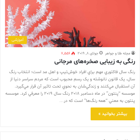
آموزشی
مجله طلا و جواهر
جولای 8, 2019
7,556
رنگی به زيبايی صخره‌های مرجانی
رنگ سال فاکتوري مهم براي افراد خوش‌تيپ و اهل مد است؛ انتخاب رنگ
سال، يک قانون نانوشته و يک رسم محبوب است که مردم سراسر دنيا از
آن استقبال مي‌کنند و زندگي‌شان به نحوي تحت تاثير آن قرار مي‌گيرد.
موسسه “پنتون” در ماه دسامبر 2018 رنگ سال 2019 را معرفي کرد. موسسه
پنتون به معني “همه رنگ‌ها” است که در…
بیشتر بخوانید »