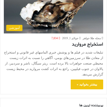
آموزشی
مجله طلا جواهر
جولای 1, 2019
7,834
استخراج مرواريد
تبليغات شديد در فيلم ها و پوشش خبري الماسهاي غير قانوني و استخراج
از معادن طلا در سرزمين هاي بومي، آگاهي را نسبت به اثرات زيست
محيطي صنعت جواهرات بالا برده است. ريتر سيگال، ناشر و سردبير، از
پالاوان در جنوب فيليپين، راجع به اثرات کشت مرواريد در محيط زيست
گزارش مي‌دهد.
بیشتر بخوانید »
پربیننده ترین ها