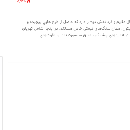
5,968
 ملايم و گرد نقش دوم را دارد که حاصل از طرح هايي پيچيده و
يتون، همان سنگ‌هاي قيمتي خاص هستند. در اينجا، شامل کهرباي
 در اندازه‌هاي چشمگير، عقيق محسورکننده، و ياقوت‌هاي…