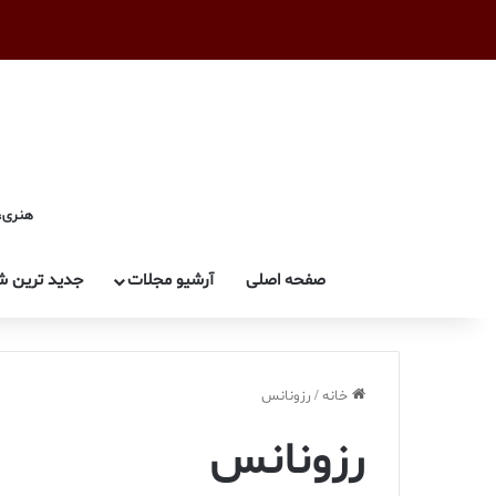
هنری، 
صفحه اصلی
آرشیو مجلات
جدید ترین ش
خانه
/
رزونانس
رزونانس