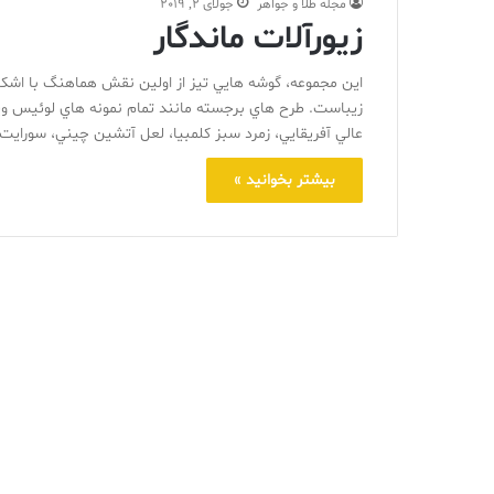
مجله طلا و جواهر
جولای 2, 2019
زیورآلات ماندگار
اين مجموعه، گوشه هايي تيز از اولين نقش هماهنگ با اشکال
زيباست. طرح هاي برجسته مانند تمام نمونه هاي لوئيس و
عالي آفريقايي، زمرد سبز کلمبيا، لعل آتشين چيني، سورايت
بیشتر بخوانید »