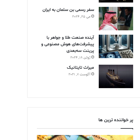
سفر رسمی بن سلمان به ایران
می 25, 2024
آینده صنعت طلا و جواهر با
پیشرفت‌های هوش مصنوعی و
پرینت سه‌بعدی
ژوئن 18, 2024
ميراث تايتانيک
آگوست 7, 2021
پر خواننده ترین ها