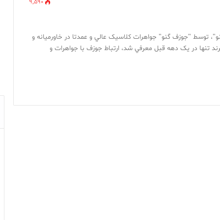
9,590
نو"، توسط "جوزف گنو" جواهرات کلاسيک عالي و عمدتا در خاورميانه و
رند تنها در يک دهه قبل معرفي شد، ارتباط جوزف با جواهرات و