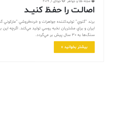
مجله طلا و جواهر
جولای 1, 2019
اصالـت را حفـظ کنيــد
برند "گنوي" توليدکننده جواهرات و خرده‌‌فروشي "مارکوني گ
ايران و براي مشتريان نخبه روسي توليد مي‌کند. اگرچه اين ب
سنگ‌ها به 30 سال پيش بر مي‌گردد.
بیشتر بخوانید »