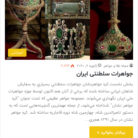
آموزشی
مجله طلا و جواهر
ژانویه 7, 2020
2,123
جواهرات سلطنتی ایران
بخش نخست کره جواهرنشان جواهرات سلطنتي بسياري به سفارش
شاهان ايراني ساخته شده که برخي از آنان هم اکنون توسط موزه جواهرات
ملي ايران نگهداري مي‌شوند. مجموعه جواهر عظيمي که تحت عنوان “کره
جواهر نشان” شناخته مي‌شود، از جمله مهمترين گنجينه‌هايي است که به
دستور ناصرالدين شاه، چهارمين شاه دوره قاجاريه ساخته شد. کره جواهر
نشان در سال 1291 هجري…
بیشتر بخوانید »