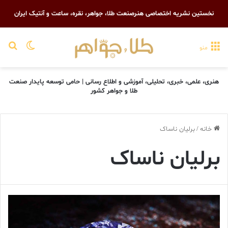
نخستین نشریه اختصاصی هنرصنعت طلا، جواهر، نقره، ساعت و آنتیک ایران
تغییر پو
جست
منو
هنری، علمی، خبری، تحلیلی، آموزشی و اطلاع رسانی | حامی توسعه پایدار صنعت
طلا و جواهر کشور
خانه
/
برليان ناساک
برليان ناساک