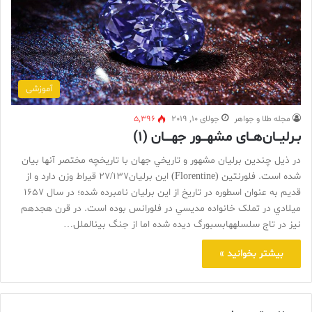
آموزشی
مجله طلا و جواهر
جولای 10, 2019
5,396
بـرلیـــان‌هـــای مشهــــور جهـــــان (۱)
در ذيل چندين برليان مشهور و تاريخي جهان با تاريخچه مختصر آنها بيان
شده است. فلورنتين (Florentine) اين برليان27/137 قيراط وزن دارد و از
قديم به عنوان اسطوره در تاريخ از اين برليان نامبرده شده؛ در سال 1657
ميلادي در تملک خانواده مديسي در فلورانس بوده است. در قرن هجدهم
نيز در تاج سلسلههابسبورگ ديده شده اما از جنگ بينالملل…
بیشتر بخوانید »