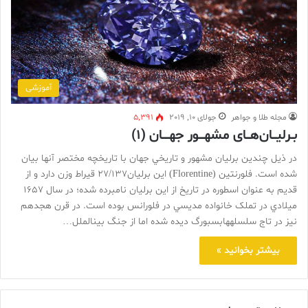
آموزشی
مجله طلا و جواهر
جولای 10, 2019
5,391
بـرلیـــان‌هـــای مشهــــور جهـــــان (۱)
در ذيل چندين برليان مشهور و تاريخي جهان با تاريخچه مختصر آنها بيان
شده است. فلورنتين (Florentine) اين برليان27/137 قيراط وزن دارد و از
قديم به عنوان اسطوره در تاريخ از اين برليان نامبرده شده؛ در سال 1657
ميلادي در تملک خانواده مديسي در فلورانس بوده است. در قرن هجدهم
نيز در تاج سلسلههابسبورگ ديده شده اما از جنگ بينالملل…
بیشتر بخوانید »