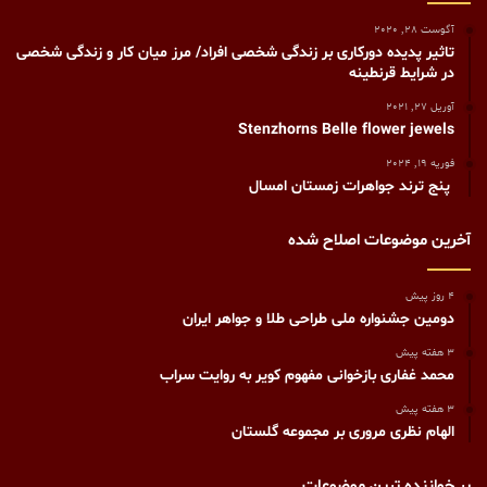
آگوست 28, 2020
تاثیر پدیده دورکاری بر زندگی شخصی افراد/ مرز میان کار و زندگی شخصی
در شرایط قرنطینه
آوریل 27, 2021
Stenzhorns Belle flower jewels
فوریه 19, 2024
پنج ترند جواهرات زمستان امسال
آخرین موضوعات اصلاح شده
4 روز پیش
دومین جشنواره ملی طراحی طلا و جواهر ایران
3 هفته پیش
محمد غفاری بازخوانی مفهوم کویر به روایت سراب
3 هفته پیش
الهام نظری مروری بر مجموعه گلستان
پر خواننده ترین موضوعات