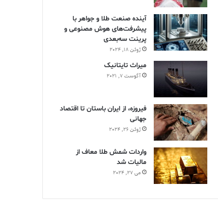
آینده صنعت طلا و جواهر با
پیشرفت‌های هوش مصنوعی و
پرینت سه‌بعدی
ژوئن 18, 2024
ميراث تايتانيک
آگوست 7, 2021
فیروزه، از ایران باستان تا اقتصاد
جهانی
ژوئن 26, 2024
واردات شمش طلا معاف از
مالیات شد
می 27, 2024