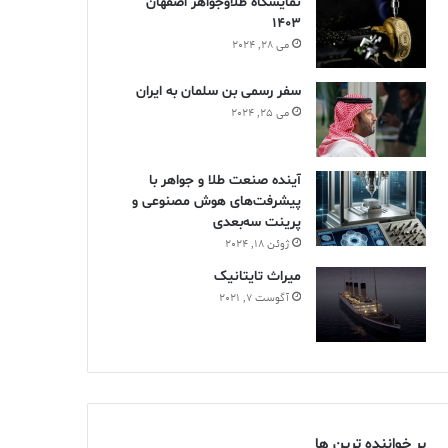
نمایشگاه طلاوجواهر اصفهان
1403
می 28, 2024
سفر رسمی بن سلمان به ایران
می 25, 2024
آینده صنعت طلا و جواهر با
پیشرفت‌های هوش مصنوعی و
پرینت سه‌بعدی
ژوئن 18, 2024
ميراث تايتانيک
آگوست 7, 2021
پر خواننده ترین ها