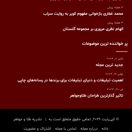
3 هفته پیش
محمد غفاری بازخوانی مفهوم کویر به روایت سراب
3 هفته پیش
الهام نظری مروری بر مجموعه گلستان
پر خواننده ترین موضوعات
اکتبر 7, 2024
جدید ترین مجله
ژوئن 19, 2024
اهمیت تبلیغات و دنیای تبلیغات برای برندها در رسانه‌های چاپی
می 20, 2024
تاثیر گذارترین طراحان طلاوجواهر
© کپی‌رایت 2026, تمامی حقوق متعلق است به |
نشریه طلا و جواهر
خانه
درباره مجله
تماس با مجله
اشتراک و عضویت