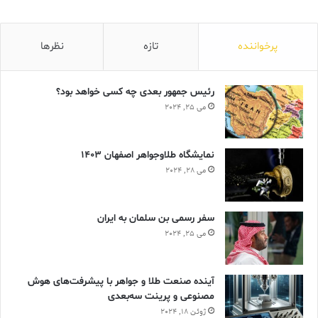
پرخواننده
تازه
نظرها
میترا فخر موحدی – معرفی مفاخر صنعت طلا و جواهر ایران زمین
رئیس جمهور بعدی چه کسی خواهد بود؟
می 25, 2024
تاریخ هنر
تندیس طاووس
جواهر
جواهرات ایرانی
جواهرات تاریخی
نمایشگاه طلاوجواهر اصفهان 1403
می 28, 2024
جواهرات ساسانی
جواهرات معاصر
طاووس‌
طلا
فخرموحدی
فیروزه
سفر رسمی بن سلمان به ایران
می 25, 2024
محمدجعفر فخر موحدی
مخراج کاری
مروارید
هنر
آینده صنعت طلا و جواهر با پیشرفت‌های هوش
مصنوعی و پرینت سه‌بعدی
ژوئن 18, 2024