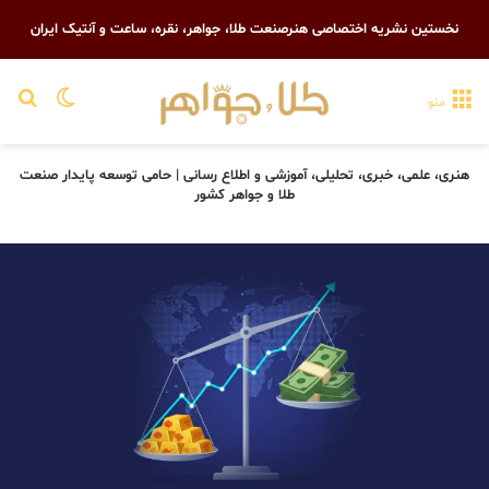
نخستین نشریه اختصاصی هنرصنعت طلا، جواهر، نقره، ساعت و آنتیک ایران
تغییر پو
جست
منو
هنری، علمی، خبری، تحلیلی، آموزشی و اطلاع رسانی | حامی توسعه پایدار صنعت
طلا و جواهر کشور