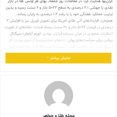
گران‌بها هدایت کرد. در معاملات روز جمعه، بهای هر اونس طلا در بازار
نقدی با جهشی ۲.۱ درصدی به سطح ۵۰۲۲ دلار و ۶ سنت رسید و بدین
ترتیب عملکرد هفتگی خود را با رشد ۱.۲ درصدی به پایان رساند.
همزمان، قراردادهای آتی طلای آمریکا برای تحویل آوریل نیز با افزایش ۲
درصدی در قیمت ۵۰۴۶ دلار و ۳۰ سنت بسته شدند؛ نشانه‌ای از تقویت
انتظارات صعودی در میان سرمایه‌گذاران نهادی.
تورم آرام‌تر؛ سیگنال
روشن برای سیاست‌های پولی
داده‌های منتشرشده از سوی وزارت کار
آمریکا نشان داد شاخص قیمت مصرف‌کننده (CPI) در ماه ژانویه تنها
۰.۲ درصد افزایش یافته است؛ رقمی پایین‌تر از پیش‌بینی تحلیلگران و
نمایش بیشتر
کمتر از رشد ماه پیشین. این کاهش شتاب تورمی، احتمال آغاز چرخه
کاهش نرخ بهره توسط فدرال رزرو را پررنگ‌تر کرده است. بر اساس
برآوردهای مؤسسه مالی LSEG، فعالان بازار اکنون انتظار دارند مجموع
کاهش نرخ بهره در سال جاری به حدود ۶۳ واحد پایه برسد و نخستین
گام این سیاست از ماه ژوئیه آغاز شود. کاهش نرخ‌های بهره، با
تضعیف بازدهی دارایی‌های بهره‌محور، معمولاً جذابیت طلا به‌عنوان
دارایی بدون سود اما امن را افزایش می‌دهد؛ عاملی که در حرکت اخیر
بازار به‌وضوح مشاهده شد.
تقاضای آسیایی؛ ستون پنهان رشد قیمت‌ها
در سوی تقاضای فیزیکی، بازار چین همچنان نقش تعیین‌کننده‌ای در
مجله طلا و جواهر