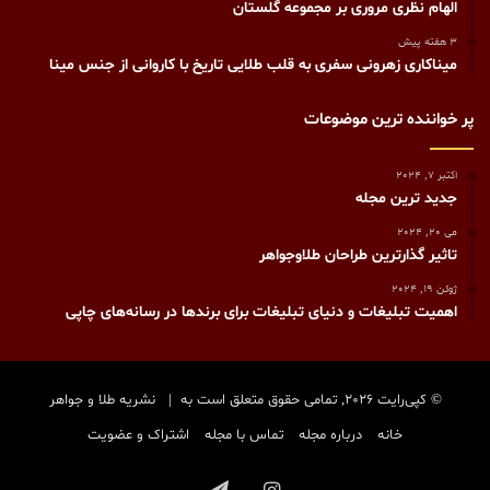
الهام نظری مروری بر مجموعه گلستان
3 هفته پیش
میناکاری زهرونی سفری به قلب طلایی تاریخ با کاروانی از جنس مینا
پر خواننده ترین موضوعات
اکتبر 7, 2024
جدید ترین مجله
می 20, 2024
تاثیر گذارترین طراحان طلاوجواهر
ژوئن 19, 2024
اهمیت تبلیغات و دنیای تبلیغات برای برندها در رسانه‌های چاپی
© کپی‌رایت 2026, تمامی حقوق متعلق است به |
نشریه طلا و جواهر
خانه
درباره مجله
تماس با مجله
اشتراک و عضویت
اینستاگرام
تلگرام