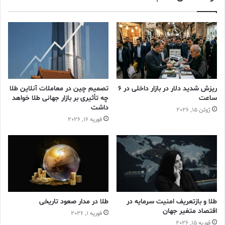
پیش‌بینی قیمت طلا
تحلیل بازار طلا
تقاضای طلا در آسیا
تورم آمریکا
سرمایه‌گذاری امن
شاخص قیمت مصرف‌کننده
ریزش شدید دلار در بازار داخلی در 6
تصمیم چین در معاملات آنلاین طلا
فلزات گرانبها
قیمت اونس طلا
ساعت
چه تأثیری بر بازار جهانی طلا خواهد
داشت
ژوئن 15, 2026
قیمت جهانی طلا
نرخ بهره فدرال رزرو
فوریه 16, 2026
طلا و بازتعریف امنیت سرمایه در
طلا در مدار صعود تاریخی
اقتصاد متغیر جهان
فوریه 1, 2026
فوریه 15, 2026