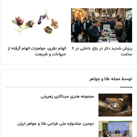
داده می‌شدند و در زمان خود «بریلیانت» نامیده می‌شدند. در رمان‌های
دوره ویکتوریایی، گردنبندی از «بریلیانت‌ها» اغلب به‌عنوان جواهری
خانوادگی توصیف می‌شود که نسل‌ها ارزشمند شمرده شده، سپس طی
حادثه‌ای مفقود می‌گردد و سال‌ها بعد، به‌طرزی مرموز در ویترینی ظاهر
می‌شود؛ در حالی که کلیت حادثه همچنان در ابهام است.
ریزش شدید دلار در بازار داخلی در 6
الهام نظری، جواهرات الهام گرفته از
در اواخر قرن نوزدهم، الماس‌های «اُلد اروپین کات» (Old European
ساعت
حیوانات و طبیعت
Cut) پدیدار شدند. این الماس‌ها با فرم گردتر و کیولت کوچک‌تر،
جایگزین ویژگی‌های اولد ماین شدند. تقارن بالاتر آن‌ها درخشش
متفاوتی ایجاد می‌کرد که به‌وضوح آن‌ها را از نسل پیشین متمایز
توسط مجله طلا و جواهر
می‌ساخت. این الماس‌ها نیز در زمان خود با عنوان «بریلیانت» شناخته
می‌شدند.
مجموعه هنری میناکاری زهرونی
چرا تاریخ در بازار امروز الماس‌های آزمایشگاهی
همچنان اهمیت دارد؟
دومین جشنواره ملی طراحی طلا و جواهر ایران
الماس‌های اولد ماین کات و اولد اروپین کات، به پشتوانه تاریخ طولانی