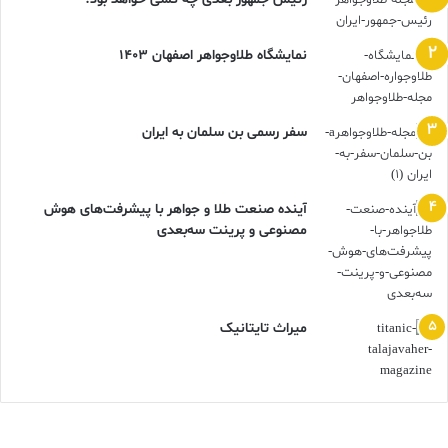
الماس زمانی بخشی از تاریخ یک خانواده بوده، به روایت و هویت آن
می‌افزاید.
نمایشگاه طلاوجواهر اصفهان 1403
عامل دیگر، یگانگی بصری این الماس‌هاست. هندسه خاص و رفتار نور
در تراش‌های قدیمی کاملاً با تراش‌های مدرن متفاوت است. نور
سفر رسمی بن سلمان به ایران
به‌گونه‌ای وارد و پراکنده می‌شود که شخصیت بصری منحصربه‌فردی
خلق می‌کند—ویژگی‌ای که بسیاری از خریداران شیفته آن هستند.
آینده صنعت طلا و جواهر با پیشرفت‌های هوش
مصنوعی و پرینت سه‌بعدی
دمیدن حیاتی تازه در جواهرات آنتیک
بسیاری از افراد، الماس‌هایی قدیمی در اختیار دارند که به دلایل عاطفی
مایل به حفظ آن‌ها هستند. من خودم سنجاق‌سینه مادربزرگم، انگشتر
ميراث تايتانيک
مادرم و انگشتر کوچک عموی‌ام را به ارث برده‌ام. این افراد برایم عزیز
بودند، اما هرگز آن جواهرات را استفاده نمیکنند؛ یا با سبک من
همخوان نیستند، یا صادقانه بگویم، زیبا نیستند.
در این‌جا نقش جواهرساز اهمیت می‌یابد. او می‌تواند با طراحی مجدد،