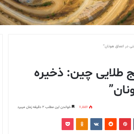
 طلایی چین: ذخیره
7,556
خواندن این مطلب 2 دقیقه زمان میبرد
‫تامبلر
‫پین‌ترست
‫رددیت
‫VKontakte
پاکت
‫Odnoklassniki