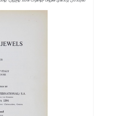
نمایندگان برندهای معروف جواهرات مانند بوچرون، بولگا