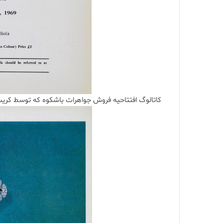
کاتالوگ افتتاحیه فروش جواهرات باشکوه که توسط کریستیز در ژنو در 1 مه 1969 برگزار شد، با عنوا