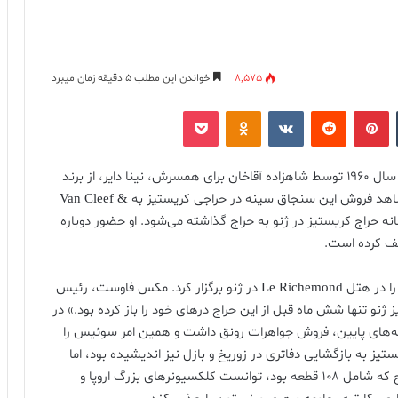
8,575
خواندن این مطلب 5 دقیقه زمان میبرد
‫تامبلر
‫پین‌ترست
‫رددیت
‫VKontakte
پاکت
‫Odnoklassniki
این جواهر افسانه‌ای بخشی از سنجاق سینه‌ای بود که در سال ۱۹۶۰ توسط شاهزاده آقاخان برای همسرش، نینا دایر، از برند
کارتیه سفارش داده شد. در سال ۱۹۶۹، فرانسوا کوریل، شاهد فروش این سنجاق سینه در حراجی کریستیز به Van Cleef &
د بار دیگر در خانه حراج کریستیز در ژنو به حراج گذاشته می‌شود. او حضور دوباره
صیف کرده است.
در ۱ می ۱۹۶۹، کریستیز اولین حراج جواهرات باشکوه خود را در هتل Le Richemond در ژنو برگزار کرد. مکس فاوست، رئیس
نو تنها شش ماه قبل از این حراج درهای خود را باز کرده بود.» در
فه‌های پایین، فروش جواهرات رونق داشت و همین امر سوئیس را
ز به بازگشایی دفاتری در زوریخ و بازل نیز اندیشیده بود، اما
ژنو به‌عنوان مرکز تجمل، مناسب‌ترین گزینه بود. این حراج که شامل ۱۰۸ قطعه بود، توانست کلکسیونرهای بزرگ اروپا و