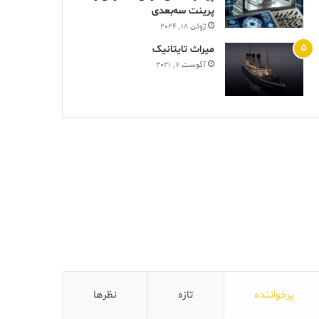
پرینت سه‌بعدی
ژوئن 18, 2024
ميراث تايتانيک
آگوست 7, 2021
پرخواننده
تازه
نظرها