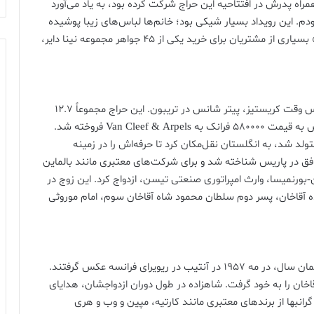
، رئیس کریستیز در منطقه EMEA، که به‌همراه پدرش در افتتاحیه این حراج شرکت کرده بود، به یاد می‌آورد
 بودم. این رویداد بسیار شیکی بود؛ خانم‌ها لباس‌های زیبا پوشیده
بودند و آقایان کت‌وشلوارهای رسمی تیره به تن داشتند.» بسیاری از مشتریان برای خرید یکی از ۴۵ جواهر مجموعه نینا دایر،
افتتاحیه فروش جواهرات باشکوه در ژنو، 1969، با رئیس وقت کریستیز، پیتر شانس در تریبون. این حراج مجموعاً 12.7
Van Cle فروخته شد.
انکای امروزی) متولد شد، به انگلستان نقل‌مکان کرد تا حرفه‌اش را در زمینه
ه‌عنوان یک مدل موفق در پاریس شناخته شد و برای شرکت‌های معتبری مانند بالماین
س هاینریش تیسن-بورنمیسا، وارث امپراتوری صنعتی تیسن، ازدواج کرد. این زوج در
اهزاده آقاخان، پسر دوم سلطان محمود شاه آقاخان سوم، امام موروثی
ریویرای فرانسه عکس گرفتند.
رنسس نینا آقاخان را به خود گرفت. شاهزاده در طول دوران ازدواجشان، هدایای
نبها از برندهای معتبری مانند کارتیه، مپین و وب و هری