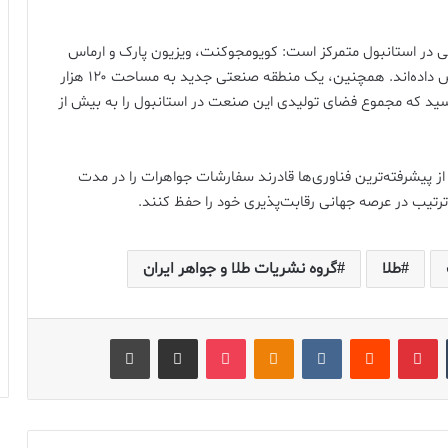
ی در استانبول متمرکز است: کویومجوکنت، ویزیون پارک و ارماس
کوله که مجموعاً ۹۰۰ هزار متر مربع فضا را به خود اختصاص داده‌اند. همچنین، یک منطقه صنعتی جدید به مساحت ۱۲۰ هزار
 رسید که مجموع فضای تولیدی این صنعت در استانبول را به بیش از
از پیشرفته‌ترین فناوری‌ها قادرند سفارشات جواهرات را در مدت
رتیب در عرصه جهانی رقابت‌پذیری خود را حفظ کنند.
طلا
گروه نشریات طلا و جواهر ایران
‫تامبلر
‫پین‌ترست
‫رددیت
‫VKontakte
پاکت
‫Odnoklassniki
اشتراک گذاری از طریق ایمیل
چاپ