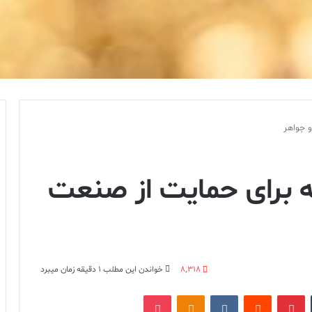
 جواهر
 برای حمایت از صنعت
8,318
خواندن این مطلب 1 دقیقه زمان میبرد
‫تامبلر
‫پین‌ترست
‫رددیت
‫VKontakte
پاکت
‫Odnoklassniki