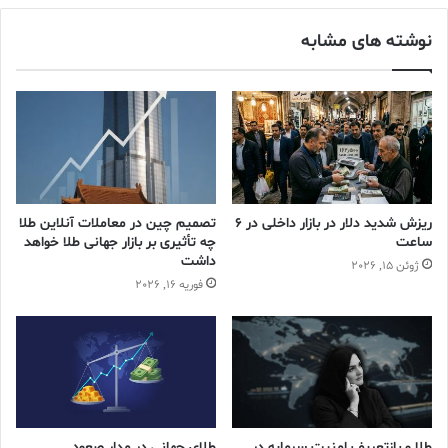
یکسان ۵۰ تومانی به ترتیب در ارقام ۶۲ هزار و ۶۵۰ تومان و ۷۳ هزار و
۴۰۰ تومان معامله شدند.
نوشته های مشابه
دلار
سکه
طلا
قیمت طلا
گروه نشریات طلا و جواهر ایران
میترا فخر موحدی
ریزش شدید دلار در بازار داخلی در 6
تصمیم چین در معاملات آنلاین طلا
ساعت
چه تأثیری بر بازار جهانی طلا خواهد
داشت
ژوئن 15, 2026
فوریه 16, 2026
طلا و بازتعریف امنیت سرمایه در
طلای جهانی در مدار صعود