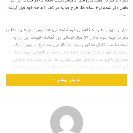
دلار آزاد نیز در هفته‌های اخیر کاهشی ثبت شده که در نتیجه این دو
عامل ذکر شده نرخ سکه طلا طرح جدید در کف ۲ ماهه خود قرار گرفته
است.
بازار ارز تهران به روند کاهشی خود ادامه می‌دهد. پس از چند روز تقلای
دلار در نیمه دوم کانال ۵۷ هزار تومانی روز گذشته قیمت این ارز به
نیمه نخست کانال مذکور رسید. به نظر می‌رسد نرخ ارز پس از یک
استراحت کوتاه مدت درصدد ادامه دادن به روند کاهشی خود است.
همزمان با این مساله بهای جهانی اونس طلا نیز در یک روند کاهشی
قرار گرفته و در بازه یک هفته‌ای ۴.۷ درصد افت را تجربه کرده است.
فرمول محاسبه ارزش ذاتی سکه طلا در بازار تهران برابر است با
نمایش بیشتر
حاصل‌ضرب قیمت دلار آزاد در نرخ اونس طلا و ضریب تبدیل اونس به
گرم سکه؛ در نتیجه با افت ۲ متغیر اصلی، قیمت سکه نیز روندی
کاهشی را در پیش گرفته است.
قیمت این کالای سرمایه‌ای در روز‌های پایانی اسفند ماه سال گذشته
بود که وارد کانال ۳۸ میلیون تومانی شد و برخلاف نرخ دلار در بازار
روز‌های ابتدایی فروردین ماه روندی نسبتا با ثبات داشت. آخرین