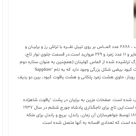
تاج سلطنتی با فریم طلا و سوار شده با 3 عدد سنگ بزرگ ، 2868 عدد المــــاس بر روی تیبل نقــــره با تراش رز و برلیــان و
سنگهای رنگی سوار شده بر روی طلا که شامل 17 عدد سفایر و 11 عدد زمرد و 269 مروارید است.در قسمت جلوی نوار تاج،
 کولینان II، دومین سنگ بزرگ تراشیده شده از الماس کولینان (همچنین به عنوان ستاره دوم
آفریقا نیز شناخته می شود) قرار دارد. در پشت باند، یاقوت کبود بیضی شکل بزرگی وجود دارد که به نام ‘Sapphire
ز روباز، حاوی هشت زمرد پلکانی و هشت یاقوت کبود، بین دو ردیف
 نصب شده است. صفحات مزین به برلیان در پشت ‘یاقوت شاهزاده
سیاه’ و ‘یاقوت کبود استوارت’ به یاد تاریخ تاج حک شده است.این تاج برای تاجگذاری پادشاه جورج ششم در سال 1937
ساخته شد، اما دقیقاً بر اساس تاجی است که در سال 1838 توسط جواهرسازان آن زمان، راندل، بریج و راندل برای ملکه
ده است که تعدادی افسانه به آنها متصل شده است.