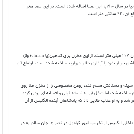
الماس ستاره آفریقا یا Cullian l از بزرگترین الماس های دنیا در سال 1910به این عصا اضافه شده است. در این عصا هنر
متر است.
مخزن روغن طلا در سال 1661 از طلا ساخته شده و ارتفاع آن 207 میلی متر است. از این مخزن برای تدهین(یا chrism؛ واژه
ق نیز از نقره با آبکاری طلا و مروارید ساخته شده است. ارتفاع آن
، سینه و دستانش مسح کند، روغن مخصوصی را از مخزن طلا روی
م ساخته شد، اما شکل آن به نسخه قبلی و افسانه ای برمی گردد
شد و به او عقاب طلایی داد که پادشاهان آینده انگلیس از آن
اخلی انگلیس از تخریب الیور کرامول در قصر ها جان سالم به در