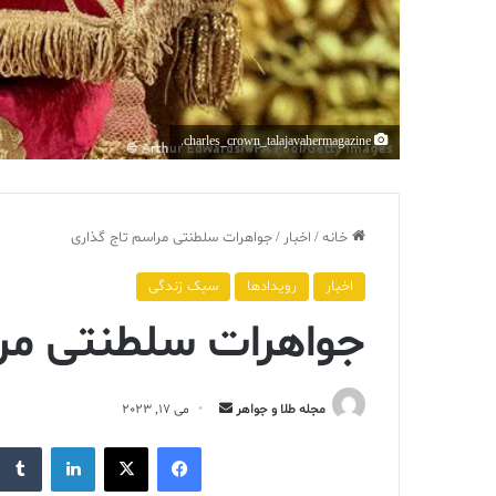
charles_crown_talajavahermagazine.
خانه
/
اخبار
/
جواهرات سلطنتی مراسم تاج گذاری
اخبار
رویدادها
سبک زندگی
جواهرات سلطنتی مرا
ارسال
مجله طلا و جواهر
می 17, 2023
ایمیل
فیس بوک
X
لینکدین