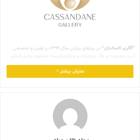
“گالری کاساندان”
در روزهای پایانی سال ۱۳۹۹ در اولین و تخصصی
ترین مجموعه ی طلا، جواهرات و صنایع وابسته، مجتمع تجاری الماس
کریمخان افتتاح شد. ایـن گالـری بـا تیمـی مجـرب شـامل طـراح، سـازنده،
نمایش بیشتر
مخـراج کار، مدیـر فـروش، مدیـر سـایت و شـبکه های اجتماعی، عکاس،
گرافیسـت و پشـتیبانی فنی فعالیت خود را آغاز کرد. گالری کاسـاندان با
ایجاد فضایی اختصاصی و تیمی مجرب سـعی بر آن دارد تا با خالقیت
هرچه تمام تر، اختصاصی ترین طرح ها و کالکشن ها را ارائه کند و
انتخاب را برای مشتریان گرامی آسان نماید تا بتوانند هدایای ارزشمندی
را برگزینند. هادی خوشبخت موسس و بنیانگذار برند گالری کاساندان
است. ایشان از جوانی بـه حرفـه پدرشـان زنـده یـاد حـاج حیـدر خوشـبخت
کـه هفتـاد سـال در صنعـت طلا و جواهـر تجربـه و نـام نیـک در بـازار بـزرگ
تهـران را داشـته اند، علاقه منـد شـد و بـا استفاده از استعداد، دانش و