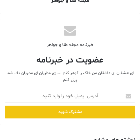
مجله طلا و جواهر
تخصص راه پدر را ادامه داد. هـادی خوشـبخت در ایـن صنعـت، بـا
تلفیقـی از دیـدگاه سـنتی و مـدرن و آموختـن دوره های مختلف از جمله
طراحی، مدیریت و MBA در جهت پیشرفت و پیشبرد اهـداف خـود گام
برداشـت و توانسـت مسـیرهای موفقیت آمیـزی را در راسـتای برندسازی و
گسترش کسب و کار طی نماید. کاسـاندان نامـی اصیـل و ایرانـی و نـام
یگانـه همسـر کـوروش کبیـر اسـت کـه بـرای این گالری انتخاب شـد. علاقه
خبرنامه مجله طلا و جواهر
و احترام کوروش کبیر به همسـرش تجلی عشـقی مانـدگار در تاریـخ
اسـت. گالـری کاسـاندان بـا انتخـاب ایـن نـام تاریخـی، بـرآن اسـت یـادآور
عضویت در خبرنامه
آن عشـق بـزرگ باشـد. عشـق گوهـر ارزشـمندی اسـت کـه نـوای دوسـتی و
محبت سر می دهد.
ای عاشقان ای عاشقان من خاک را گوهر کنم ....وی مطربان ای مطربان دف شما
پرزر کنم
آدرس
الماس کریمخوان
بازار تهران
ایمیل
خود
حاج حیدر خوشبخت
صنعت طلا
کاساندان
را
وارد
کوروش کبیر
هادی خوشبخت
کنید