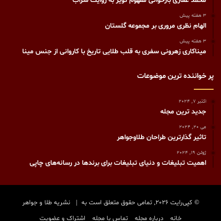
محمد غفاری بازخوانی مفهوم کویر به روایت سراب
3 هفته پیش
الهام نظری مروری بر مجموعه گلستان
3 هفته پیش
میناکاری زهرونی سفری به قلب طلایی تاریخ با کاروانی از جنس مینا
پر خواننده ترین موضوعات
اکتبر 7, 2024
جدید ترین مجله
می 20, 2024
تاثیر گذارترین طراحان طلاوجواهر
ژوئن 19, 2024
اهمیت تبلیغات و دنیای تبلیغات برای برندها در رسانه‌های چاپی
© کپی‌رایت 2026, تمامی حقوق متعلق است به |
نشریه طلا و جواهر
خانه
درباره مجله
تماس با مجله
اشتراک و عضویت