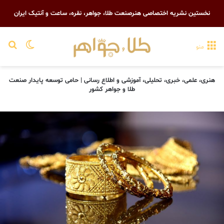
نخستین نشریه اختصاصی هنرصنعت طلا، جواهر، نقره، ساعت و آنتیک ایران
تغییر پو
جست
منو
هنری، علمی، خبری، تحلیلی، آموزشی و اطلاع رسانی | حامی توسعه پایدار صنعت
طلا و جواهر کشور