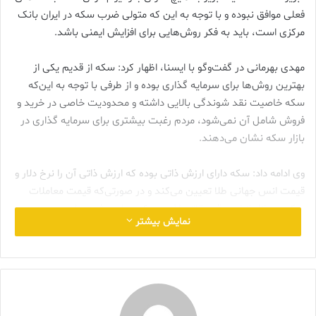
فعلی موافق نبوده و با توجه به این که متولی ضرب سکه در ایران بانک
مرکزی است، باید به فکر روش‌هایی برای افزایش ایمنی باشد.
مهدی بهرمانی در گفت‌وگو با ایسنا، اظهار کرد: سکه از قدیم یکی از
بهترین روش‌ها برای سرمایه گذاری بوده و از طرفی با توجه به این‌که
سکه خاصیت نقد شوندگی بالایی داشته و محدودیت خاصی در خرید و
فروش شامل آن نمی‌شود، مردم رغبت بیشتری برای سرمایه گذاری در
بازار سکه نشان می‌دهند.
وی ادامه داد: سکه دارای ارزش ذاتی بوده که ارزش ذاتی آن را نرخ دلار و
قیمت انس جهانی طلا تعیین می‌کند و در صورتی‌که قیمت معاملات
سکه در بازار از این رقم بالاتر باشد، سکه حباب مثبت دارد .
نمایش بیشتر
وی خاطرنشان کرد: پیشنهاد می‌شود، بانک مرکزی جهت وکیوم سکه
تدابیر امنیتی در حد ایران چک و پاسپورت و …. اتخاذ کند تا امکان جعل
وکیوم، غیرممکن شود و سکه ها را با درج سریال در بسته بندی، جهت
فروش در بازار به واحدهای سکه فروشی دارای پروانه کسب از اتحادیه
تحویل دهند.