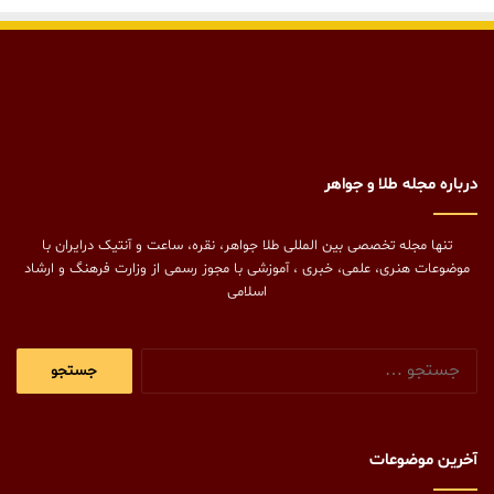
از آیین های رایج و معروف و مرسوم شب یلدا می توان به آتش روشن
کردن،قصه گویی ریش سفیدان و بزرگان،خوردن تنقلات و تفآلی بر
حافظ اشاره کرد.
منبع سایت نمناک
درباره مجله طلا و جواهر
انار
خانواده
شب یلدا
فال حافظ
گروه نشریات طلا و جواهر ایران
نمناک
هندوانه
تنها مجله تخصصی بین المللی طلا جواهر، نقره، ساعت و آنتیک درایران با
موضوعات هنری، علمی، خبری ، آموزشی با مجوز رسمی از وزارت فرهنگ و ارشاد
یلدا
یلدایی
اسلامی
جستجو
برای:
آخرین موضوعات