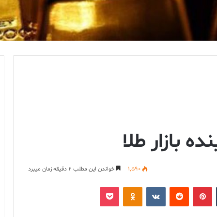
ده بازار طلا
1,590
خواندن این مطلب 2 دقیقه زمان میبرد
‫تامبلر
‫پین‌ترست
‫رددیت
‫VKontakte
پاکت
‫Odnoklassniki