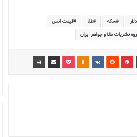
دلار
سکه
طلا
قیمت انس
وه نشریات طلا و جواهر ایران
‫تامبلر
‫پین‌ترست
‫رددیت
‫VKontakte
پاکت
‫Odnoklassniki
اشتراک گذاری از طریق ایمیل
چاپ