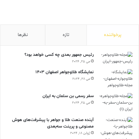
توفیق زیادی نیز بیابد. کمااینکه برخی از اقتصاددانان معتقدند تا
زمانی‌که جزئیات بیشتری از وعده گشایش اقتصادی منتشر نشود،
قضاوت و بررسی آن نیز دچار خطا است و تحلیل‌ها، از اطلاعات کافی
برخوردار نیستند. در نهایت حتی موافقان نیز بر این باورند که گشایش
اقتصادی، به شکل یکباره و یک شبه و در اثر سیاست‌های دفعتی رقم
پرخواننده
تازه
نظرها
نمی‌خورد.
رئیس جمهور بعدی چه کسی خواهد بود؟
می 25, 2024
دنیای اقتصاد
سران قوا
گشایش اقتصادی
نمایشگاه طلاوجواهر اصفهان 1403
می 28, 2024
سفر رسمی بن سلمان به ایران
می 25, 2024
آینده صنعت طلا و جواهر با پیشرفت‌های هوش
مصنوعی و پرینت سه‌بعدی
ژوئن 18, 2024