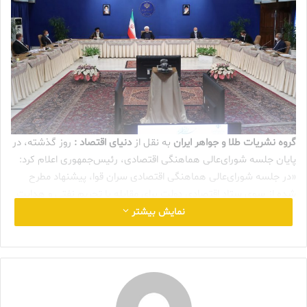
گروه نشریات طلا و جواهر ایران
به نقل از
دنیای اقتصاد :
روز گذشته، در
پایان جلسه شورای‌عالی هماهنگی اقتصادی، رئیس‌جمهوری اعلام کرد:
«در جلسه شورای‌عالی هماهنگی اقتصادی سران قوا، پیشنهاد مطرح
شده از سوی ستاد اقتصادی دولت برای مقابله با تحریم نفتی و هدایت
نقدینگی مورد بحث و بررسی قرار گرفت و ضمن استقبال از این طرح،
نمایش بیشتر
تصمیمات لازم برای نهایی شدن آن اتخاذ شد.»عکس از president.ir
براساس این گزارش قرار است که در طرح گشایش اقتصادی، ۲۲۰
میلیون بشکه نفت از طریق انتشار اوراق سلف موازی به مردم عرضه
شود. اظهارنظر روز گذشته رئیس‌جمهوری دو نکته را نشان می‌دهد: