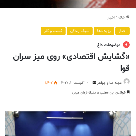
خانه
/
اخبار
اخبار
رویدادها
سبک زندگی
کسب و کار
موضوعات داغ
«گشایش اقتصادی» روی میز سران
قوا
ارسال
مجله طلا و جواهر
آگوست 11, 2020
1,402
ایمیل
خواندن این مطلب 5 دقیقه زمان میبرد