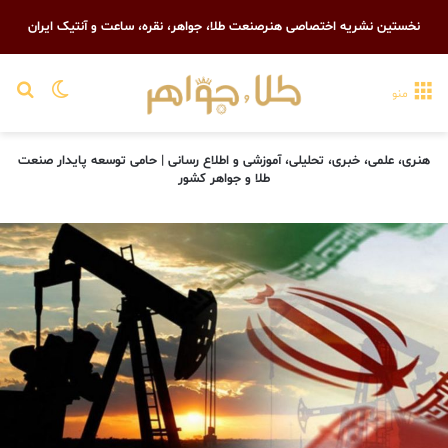
نخستین نشریه اختصاصی هنرصنعت طلا، جواهر، نقره، ساعت و آنتیک ایران
تغییر پو
جست
منو
هنری، علمی، خبری، تحلیلی، آموزشی و اطلاع رسانی | حامی توسعه پایدار صنعت
طلا و جواهر کشور