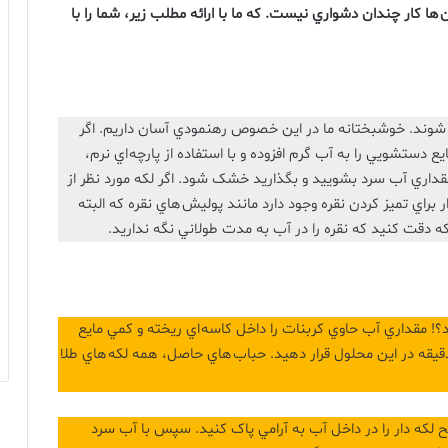
 کار چندان دشواري نيست. که ما با ارائه مطلب زير، شما را با
 شوند. خوشبختانه ما در اين خصوص رهنمودي آسان داريم. اگر
 دستشويي را به آب گرم افزوده و با استفاده از پارچه اي نرم،
داري آب سرد بشوييد و بگذاريد خشک شود. اگر لکه مورد نظر از
براي تميز کردن نقره وجود دارد مانند پوليش هاي نقره که البته
که دقت کنيد که نقره را در آب به مدت طولاني نگه نداريد.
؟! مقداري آب حاوي کربنات را داخل کاسه اي ريخته و کمي مايع
قيقه در اين محلول قرار دهيد. حباب هاي حاصل، همه لکه هاي طلا
ح لکه دار را در داخل آب به آرامي پاک کنيد. سپس با آب سرد