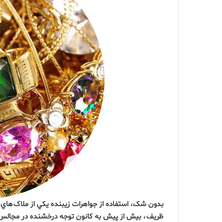
بدون شک، استفاده از جواهرات زيبنده يکي از ملاک ها
ظريف ، بيش از پيش به کانون توجه درخشنده در مجالس 