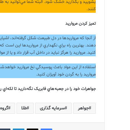
بشوييد و بگذاريد خشک شود. البته شما مي توانيد به طلا
کنند.
تميز کردن مرواريد
از آنجا که مرواريدها در دل طبيعت شکل گرفته اند، اشي
دهند. بهترين راه براي نگهداري از مرواريدها اين است ک
کنيد. مرواريد را هرگز نبايد در داخل آب قرار داد و يا از م
استفاده از اين مواد باعث پوسيدگي نخ مرواريد خواهد شد
مرواريد را به گردن خود آويزان کنيد.
جواهرات خود را در جعبه هاي فابريک نگه داريد تا لکه اي ر
جواهر
سرمایه گذاری
طلا
گروه 
فیس بوک
X
لینکدین