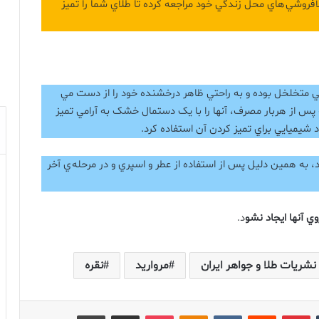
 فروشي هاي محل زندگي خود مراجعه کرده تا طلاي شما را تميز
ايي متخلخل بوده و به راحتي ظاهر درخشنده خود را از دست مي
ه پس از هربار مصرف، آنها را با يک دستمال خشک به آرامي تميز
واد شيميايي براي تميز کردن آن استفاده کرد.
، به همين دليل پس از استفاده از عطر و اسپري و در مرحله ي آخر
وي آنها ايجاد نشو
د.
نشریات طلا و جواهر ایران
مروارید
نقره
‫تامبلر
‫پین‌ترست
‫رددیت
‫VKontakte
پاکت
‫Odnoklassniki
اشتراک گذاری از طریق ایمیل
چاپ