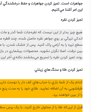
جواهرات است. تميز کردن جواهرات و حفظ درخشندگي آن ها
اين امر آشنا مي کنيم.
تميز کردن نقره
هيچ چيز بدتر از اين نيست که نقره جات شما کدر و مات
اندکي تيرگي بر روي جواهر نقره حاصل شده، چند قطره مايع
سطح تيره را به آرامي پاک کنيد. پس از خشک شدن، با مق
بين نرفت، اصلا نگران نشويد. محصولات بيشماري در بازار 
روند تميز کردن نقره را تسريع مي بخشند.نکته ي آخر اين 
تميز کردن طلا و سنگ
هاي زينتي
کدام يک از شما بازي با حباب هاي کف دار را دوست داريد
ظرفشويي به آن اضافه نماييد. طلاي خود را به مدت پنج د
را از بين خواهند برد.
قبل از اين که طلا را از محلول خارج کنيد، با يک برس سط