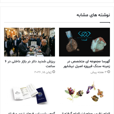
فوری با ۰.۵ درصد افزایش، ۱۸ دلار و ۴۴ سنت معامله شد. هر اونس
کنید
پلاتین برای تحویل فوری با ۰.۲ درصد افزایش، ۹۸۰ دلار بود
.
نوشته های مشابه
افزایش نرخ
ایسنا
طلا
قیمت جهانی
نشریه طلا و جواهر ایران
گهرسا مجموعه ای متخصص در
ریزش شدید دلار در بازار داخلی در 6
زمینه سنگ فیروزه اصیل نیشابور
ساعت
3 هفته پیش
ژوئن 15, 2026
الهام نظری، جواهرات الهام گرفته از
گوهر پارسیان، فرهاد زندی و فرزاد