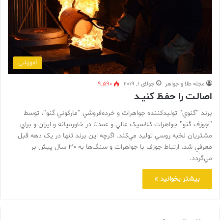
آموزشی
مجله طلا و جواهر
جولای 1, 2019
9,590
اصالـت را حفـظ کنيــد
برند "گنوي" توليدکننده جواهرات و خرده‌‌فروشي "مارکوني گنو"، توسط
"جوزف گنو" جواهرات کلاسيک عالي و عمدتا در خاورميانه و ايران و براي
مشتريان نخبه روسي توليد مي‌کند. اگرچه اين برند تنها در يک دهه قبل
معرفي شد، ارتباط جوزف با جواهرات و سنگ‌ها به 30 سال پيش بر
مي‌گردد.
بیشتر بخوانید »